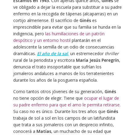
Estamos en 1945.
Con apenas quince años,
Ginés
se
ve obligado a dejar la escuela para substituir a su padre
enfermo en la recogida de tápenas (alcaparras) en un
cortijo almeriense. El sacrificio de
Ginés
es
imprescindible para evitar que su familia se hunda en la
indigencia, pero
las humillaciones de un patrón
despótico y un entorno hostil
plantarán en el
adolescente la semilla de un odio de consecuencias
dramáticas.
El año de la sal
,
un estremecedor
thriller
rural de la periodista y escritora
María Jesús Peregrín
,
denuncia el trato insoportable que sufrían los
jornaleros andaluces a manos de los terratenientes
durante los años de la posguerra española.
Como tantos otros jóvenes de su generación,
Ginés
no tiene opción de elegir. Tiene que
ocupar el lugar de
su padre enfermo para que el amo le permita retirarse.
Su caso no es único. Durante los tres años que
Ginés
trabaja de sol a sol en los campos de un latifundista
que trata a sus jornaleros con un desprecio infinito,
conocerá a
Matías
, un muchacho de su edad que