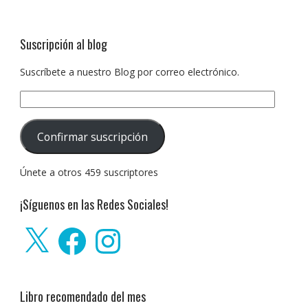
Suscripción al blog
Suscríbete a nuestro Blog por correo electrónico.
Dirección
de
correo
Confirmar suscripción
electrónico:
Únete a otros 459 suscriptores
¡Síguenos en las Redes Sociales!
X
Facebook
Instagram
Libro recomendado del mes