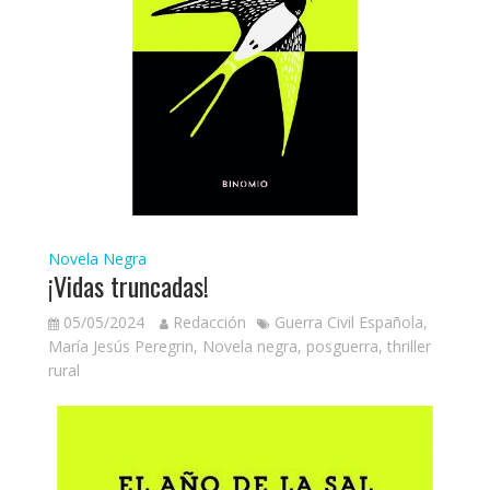
Novela Negra
¡Vidas truncadas!
05/05/2024
Redacción
Guerra Civil Española
,
María Jesús Peregrin
,
Novela negra
,
posguerra
,
thriller
rural