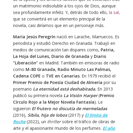
un matrimonio indisoluble a los ojos de Dios, aunque
sea profundamente infeliz. Y, detrás de todo ello,
la sal,
que se convertirá en un elemento principal de la
novela, casi diríamos que en un personaje más.
María Jesús Peregrín
nació en Larache, Marruecos. Es
periodista y estudió Derecho en Granada. Trabajó en
medios de comunicación tan dispares como
, Patria,
La Hoja del Lunes, Diario de Granada
y
Diario
“Liberación”
en Madrid. También en emisoras de radio
como
M-80 Granada, Radio Minuto Las Palmas,
Cadena COPE
o
TVE en Canarias
. En 1979 recibió el
Primer Premio de Poesía Ciudad de Almería
por su
poemario
La eternidad está deshabitada.
En 2013
publicó su primera novela
La Visión Harper
(
Premio
Círculo Rojo a la Mejor Novela Fantasía
). Le
siguieron
El frutero no discutía de mermeladas
(2016),
Sibila, hija de lobos
(2017) y
El límite de
Roche
(2022), un
thriller
sobre el tráfico de obras de
arte y el apasionante mundo de los perfumes.
El año