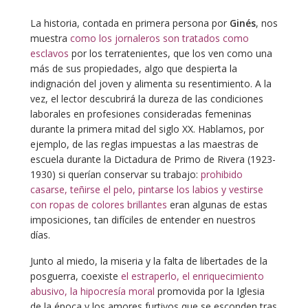
La historia, contada en primera persona por
Ginés
, nos
muestra
como los jornaleros son tratados como
esclavos
por los terratenientes, que los ven como una
más de sus propiedades, algo que despierta la
indignación del joven y alimenta su resentimiento. A la
vez, el lector descubrirá la dureza de las condiciones
laborales en profesiones consideradas femeninas
durante la primera mitad del siglo XX. Hablamos, por
ejemplo, de las reglas impuestas a las maestras de
escuela durante la Dictadura de Primo de Rivera (1923-
1930) si querían conservar su trabajo:
prohibido
casarse, teñirse el pelo, pintarse los labios y vestirse
con ropas de colores brillantes
eran algunas de estas
imposiciones, tan difíciles de entender en nuestros
días.
Junto al miedo, la miseria y la falta de libertades de la
posguerra, coexiste
el estraperlo, el enriquecimiento
abusivo, la hipocresía moral
promovida por la Iglesia
de la época y los amores furtivos que se esconden tras