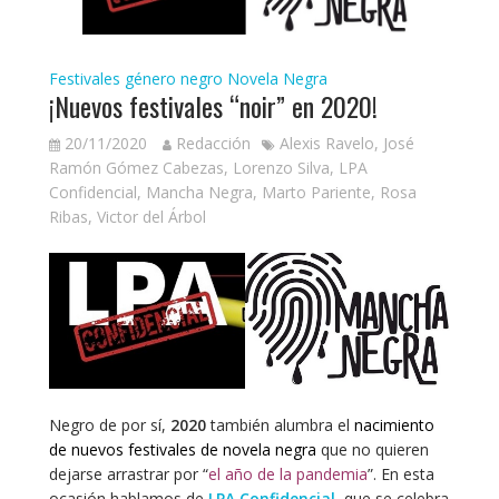
Festivales género negro
Novela Negra
¡Nuevos festivales “noir” en 2020!
20/11/2020
Redacción
Alexis Ravelo
,
José
Ramón Gómez Cabezas
,
Lorenzo Silva
,
LPA
Confidencial
,
Mancha Negra
,
Marto Pariente
,
Rosa
Ribas
,
Victor del Árbol
Negro de por sí,
2020
también alumbra el
nacimiento
de nuevos festivales de novela negra
que no quieren
dejarse arrastrar por “
el año de la pandemia
”. En esta
ocasión hablamos de
LPA Confidencial
,
que se celebra