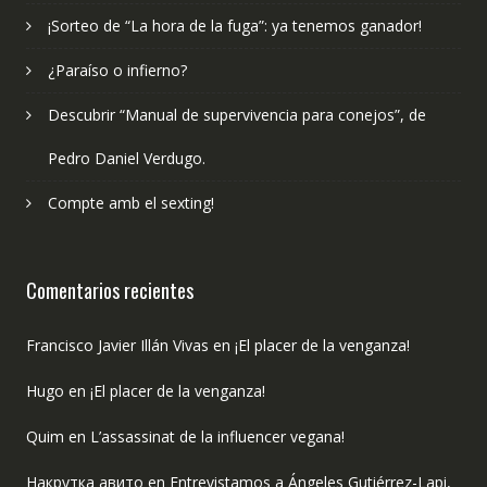
¡Sorteo de “La hora de la fuga”: ya tenemos ganador!
¿Paraíso o infierno?
Descubrir “Manual de supervivencia para conejos”, de
Pedro Daniel Verdugo.
Compte amb el sexting!
Comentarios recientes
Francisco Javier Illán Vivas
en
¡El placer de la venganza!
Hugo
en
¡El placer de la venganza!
Quim
en
L’assassinat de la influencer vegana!
Накрутка авито
en
Entrevistamos a Ángeles Gutiérrez-Lapi,