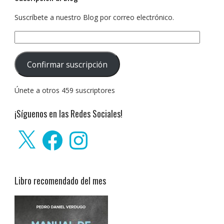
Suscríbete a nuestro Blog por correo electrónico.
Dirección
de
correo
Confirmar suscripción
electrónico:
Únete a otros 459 suscriptores
¡Síguenos en las Redes Sociales!
X
Facebook
Instagram
Libro recomendado del mes