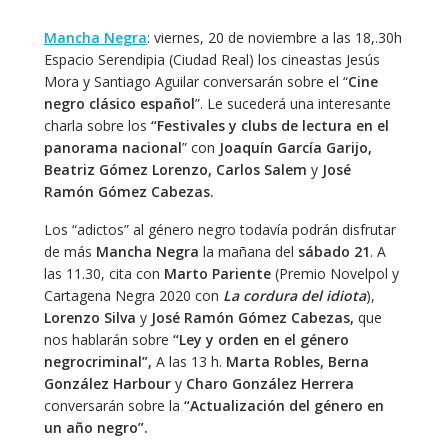
Mancha Negra
: viernes, 20 de noviembre a las 18,.30h
Espacio Serendipia (Ciudad Real) los cineastas Jesús
Mora y Santiago Aguilar conversarán sobre el “
Cine
negro clásico español
”. Le sucederá una interesante
charla sobre los
“Festivales y clubs de lectura en el
panorama nacional
” con
Joaquín García Garijo,
Beatriz Gómez Lorenzo, Carlos Salem
y
José
Ramón Gómez Cabezas.
Los “adictos” al género negro todavía podrán disfrutar
de más
Mancha Negra
la mañana del
sábado 21
. A
las 11.30, cita con
Marto Pariente
(Premio Novelpol y
Cartagena Negra 2020 con
La cordura del idiota
),
Lorenzo Silva
y
José Ramón Gómez Cabezas,
que
nos hablarán sobre
“Ley y orden en el género
negrocriminal”,
A las 13 h.
Marta Robles, Berna
González Harbour
y
Charo González Herrera
conversarán sobre la
“Actualización del género en
un año negro”.