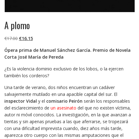
A plomo
El
El
€
17.00
€
16.15
precio
precio
Ópera prima de Manuel Sánchez García. Premio de Novela
original
actual
Corta José María de Pereda
era:
es:
€17.00.
€16.15.
¿Es la violencia dominio exclusivo de los lobos, o la ejercen
también los corderos?
Una tarde de verano, dos niños encuentran un cadáver
salvajemente mutilado en una apacible capital del sur. El
inspector Vidal
y el
comisario Peirón
serán los responsables
del esclarecimiento de
un asesinato
del que no existen víctima,
autor ni móvil conocidos. La investigación, en la que avanzan a
tientas y sin apenas pruebas a las que aferrarse, se tropezará
con una dificultad imprevista cuando, diez años más tarde,
aparezca otro cuerpo con las mismas amputaciones que el