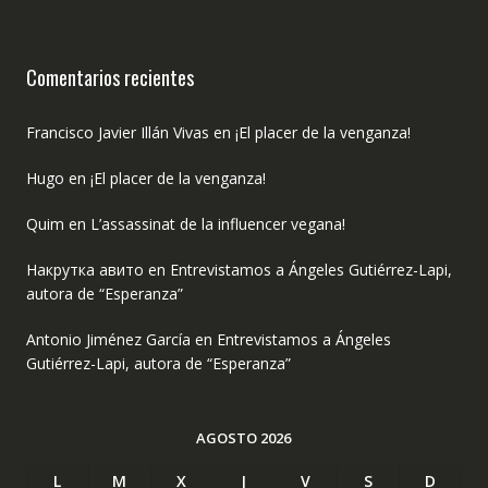
Comentarios recientes
Francisco Javier Illán Vivas
en
¡El placer de la venganza!
Hugo
en
¡El placer de la venganza!
Quim
en
L’assassinat de la influencer vegana!
Накрутка авито
en
Entrevistamos a Ángeles Gutiérrez-Lapi,
autora de “Esperanza”
Antonio Jiménez García
en
Entrevistamos a Ángeles
Gutiérrez-Lapi, autora de “Esperanza”
AGOSTO 2026
L
M
X
J
V
S
D