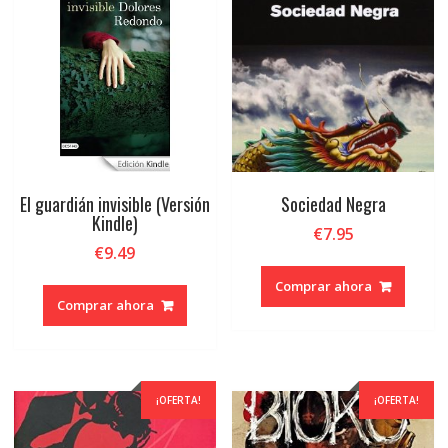
El guardián invisible (Versión
Sociedad Negra
Kindle)
€
7.95
€
9.49
Comprar ahora
Comprar ahora
¡OFERTA!
¡OFERTA!