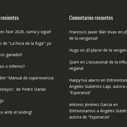
 recientes
Comentarios recientes
les Noir 2026, suma y sigue!
Francisco Javier Illán Vivas
en
¡E
de la venganza!
o de “La hora de la fuga”: ya
Hugo
en
¡El placer de la vengan
os ganador!
Quim
en
L’assassinat de la infl
so o infierno?
vegana!
rir “Manual de supervivencia
Накрутка авито
en
Entrevista
Ángeles Gutiérrez-Lapi, autora 
onejos”, de Pedro Daniel
“Esperanza”
go.
Antonio Jiménez García
en
Entrevistamos a Ángeles Gutiér
e amb el sexting!
autora de “Esperanza”