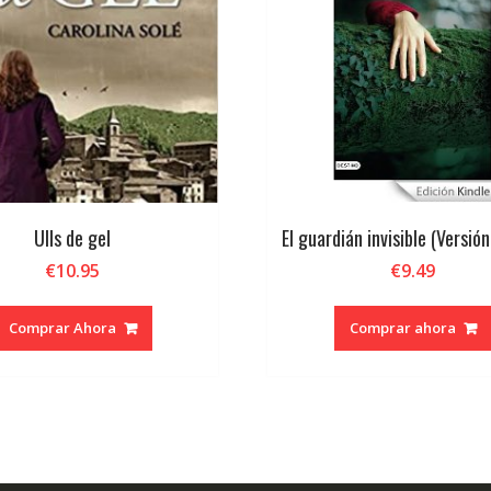
Ulls de gel
El guardián invisible (Versión
€
10.95
€
9.49
Comprar Ahora
Comprar ahora