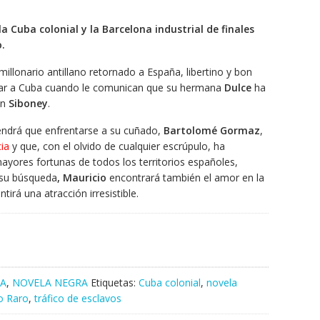
a Cuba colonial y la Barcelona industrial de finales
o.
 millonario antillano retornado a España, libertino y bon
esar a Cuba cuando le comunican que su hermana
Dulce
ha
en
Siboney
.
ndrá que enfrentarse a su cuñado,
Bartolomé Gormaz
,
cia
y que, con el olvido de cualquier escrúpulo, ha
ayores fortunas de todos los territorios españoles,
 su búsqueda
, Mauricio
encontrará también el amor en la
ntirá una atracción irresistible.
CA
,
NOVELA NEGRA
Etiquetas:
Cuba colonial
,
novela
o Raro
,
tráfico de esclavos