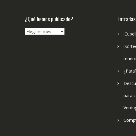
¿Qué hemos publicado?
Entradas
¿Qué
¡Cubel
hemos
publicado?
¡Sorte
tenem
¿Paraí
Descub
para c
Verdu
Compt