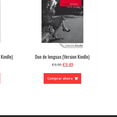
 Kindle)
Don de lenguas (Version Kindle)
El
El
€
9.49
€
9.99
precio
precio
original
actual
Comprar ahora
era:
es:
€9.99.
€9.49.