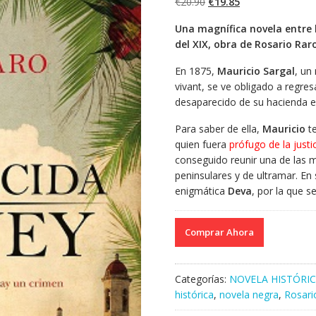
El
El
€
20.90
€
19.85
precio
precio
Una magnífica novela entre l
original
actual
del XIX, obra de Rosario Rar
era:
es:
€20.90.
€19.85.
En 1875,
Mauricio Sargal
, un
vivant, se ve obligado a regr
desaparecido de su hacienda 
Para saber de ella,
Mauricio
te
quien fuera
prófugo de la justi
conseguido reunir una de las m
peninsulares y de ultramar. En
enigmática
Deva
, por la que se
Comprar Ahora
Categorías:
NOVELA HISTÓRI
histórica
,
novela negra
,
Rosari