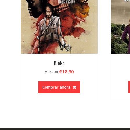
Bioko
El
El
€
18.90
€
19.90
precio
precio
original
actual
Comprar ahora
era:
es:
€19.90.
€18.90.