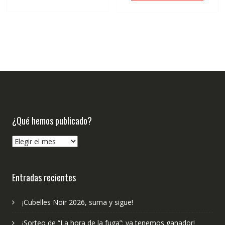
€20.00.
€19.00.
¿Qué hemos publicado?
¿Qué
hemos
publicado?
Entradas recientes
¡Cubelles Noir 2026, suma y sigue!
¡Sorteo de “La hora de la fuga”: ya tenemos ganador!