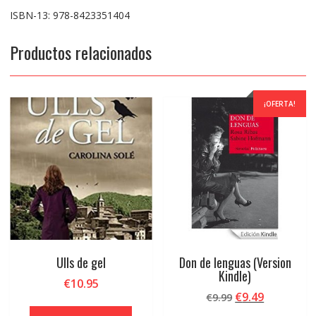
ISBN-13: 978-8423351404
Productos relacionados
¡OFERTA!
Ulls de gel
Don de lenguas (Version
Kindle)
€
10.95
El
El
€
9.49
€
9.99
precio
precio