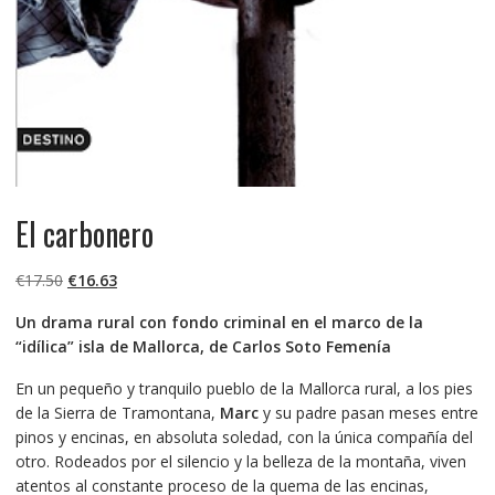
El carbonero
El
El
€
17.50
€
16.63
precio
precio
Un drama rural con fondo criminal en el marco de la
original
actual
“idílica” isla de Mallorca, de Carlos Soto Femenía
era:
es:
€17.50.
€16.63.
En un pequeño y tranquilo pueblo de la Mallorca rural, a los pies
de la Sierra de Tramontana,
Marc
y su padre pasan meses entre
pinos y encinas, en absoluta soledad, con la única compañía del
otro. Rodeados por el silencio y la belleza de la montaña, viven
atentos al constante proceso de la quema de las encinas,