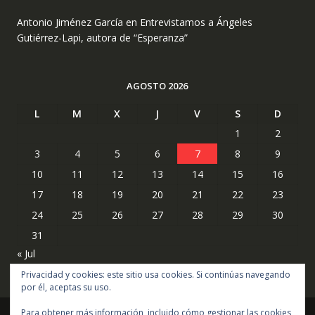
Antonio Jiménez García
en
Entrevistamos a Ángeles
Gutiérrez-Lapi, autora de “Esperanza”
AGOSTO 2026
L
M
X
J
V
S
D
1
2
3
4
5
6
7
8
9
10
11
12
13
14
15
16
17
18
19
20
21
22
23
24
25
26
27
28
29
30
31
« Jul
Privacidad y cookies: este sitio usa cookies. Si continúas navegando
por él, aceptas su uso.
Para obtener más información, incluido cómo gestionar las cookies,