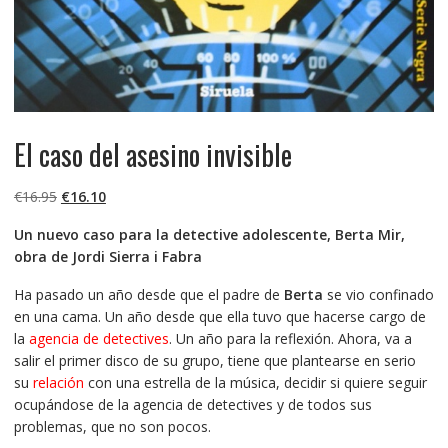
El caso del asesino invisible
El
El
€
16.95
€
16.10
precio
precio
Un nuevo caso para la detective adolescente, Berta Mir,
original
actual
obra de Jordi Sierra i Fabra
era:
es:
€16.95.
€16.10.
Ha pasado un año desde que el padre de
Berta
se vio confinado
en una cama. Un año desde que ella tuvo que hacerse cargo de
la
agencia de detectives
. Un año para la reflexión. Ahora, va a
salir el primer disco de su grupo, tiene que plantearse en serio
su
relación
con una estrella de la música, decidir si quiere seguir
ocupándose de la agencia de detectives y de todos sus
problemas, que no son pocos.