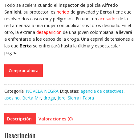
Todo se acelera cuando el
inspector de policía Alfredo
Sanllehí
, su protector, es
herido
de gravedad y
Berta
tiene que
resolver dos casos muy peligrosos. En uno, un
acosador
de la
red amenaza a una mujer con publicar sus fotos desnuda. En el
otro, la extraña
desaparición
de una joven colombiana la llevará
a enfrentarse a los capos de la droga. Una espiral de tensiones a
las que
Berta
se enfrentará hasta la última y espectacular
página.
Comprar ahora
Categoría:
NOVELA NEGRA
Etiquetas:
agencia de detectives
,
asesino
,
Berta Mir
,
droga
,
Jordi Sierra i Fabra
Descripción
Valoraciones (0)
Descripción