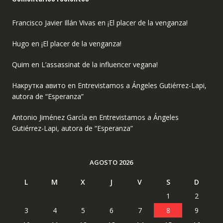
Francisco Javier Illán Vivas
en
¡El placer de la venganza!
Hugo
en
¡El placer de la venganza!
Quim
en
L’assassinat de la influencer vegana!
Накрутка авито
en
Entrevistamos a Ángeles Gutiérrez-Lapi,
autora de “Esperanza”
Antonio Jiménez García
en
Entrevistamos a Ángeles
Gutiérrez-Lapi, autora de “Esperanza”
AGOSTO 2026
L
M
X
J
V
S
D
1
2
3
4
5
6
7
8
9