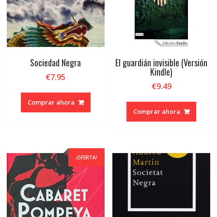
Sociedad Negra
El guardián invisible (Versión
Kindle)
€
7.95
€
9.49
Comprar ahora
Comprar ahora
¡OFERTA!