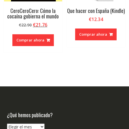
CeroCeroCero: Cómo la
Que hacer con España (Kindle)
cocaína gobierna el mundo
€
12.34
El
El
€
21.76
€
22.90
precio
precio
Comprar ahora
original
actual
Comprar ahora
era:
es:
€22.90.
€21.76.
¿Qué hemos publicado?
¿Qué