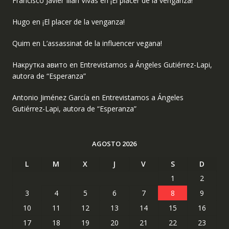
Francisco Javier Illán Vivas
en
¡El placer de la venganza!
Hugo
en
¡El placer de la venganza!
Quim
en
L’assassinat de la influencer vegana!
Накрутка авито
en
Entrevistamos a Ángeles Gutiérrez-Lapi,
autora de “Esperanza”
Antonio Jiménez García
en
Entrevistamos a Ángeles
Gutiérrez-Lapi, autora de “Esperanza”
AGOSTO 2026
L
M
X
J
V
S
D
1
2
3
4
5
6
7
8
9
10
11
12
13
14
15
16
17
18
19
20
21
22
23