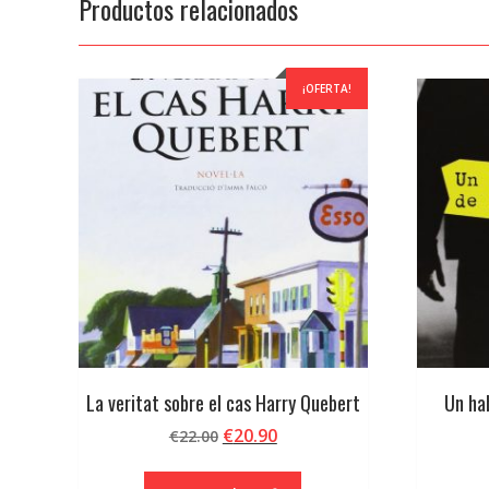
Productos relacionados
¡OFERTA!
La veritat sobre el cas Harry Quebert
Un hab
El
El
€
20.90
€
22.00
precio
precio
original
actual