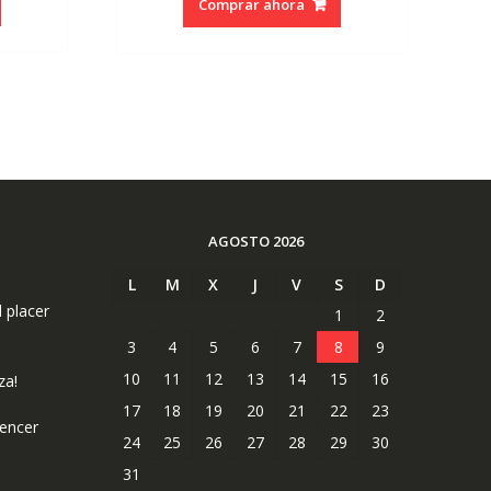
Comprar ahora
era:
es:
€18.50.
€17.58.
AGOSTO 2026
L
M
X
J
V
S
D
l placer
1
2
3
4
5
6
7
8
9
10
11
12
13
14
15
16
za!
17
18
19
20
21
22
23
uencer
24
25
26
27
28
29
30
31