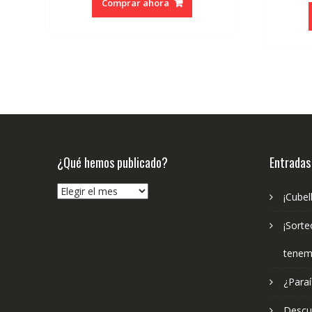
Comprar ahora
era:
es:
€22.00.
€20.90.
¿Qué hemos publicado?
Entradas
¿Qué
¡Cubel
hemos
publicado?
¡Sorte
tenem
¿Paraí
Descub