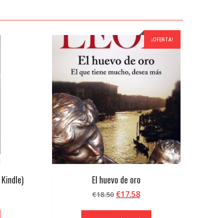
¡OFERTA!
 Kindle)
El huevo de oro
El
El
€
17.58
€
18.50
precio
precio
original
actual