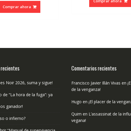
Comprar ahora
original
actual
Comprar ahora
era:
es:
€17.00.
€16.15.
 recientes
Comentarios recientes
les Noir 2026, suma y sigue!
Francisco Javier Illán Vivas
en
¡E
de la venganza!
o de “La hora de la fuga”: ya
Hugo
en
¡El placer de la vengan
os ganador!
Quim
en
L’assassinat de la infl
so o infierno?
vegana!
rir “Manual de supervivencia