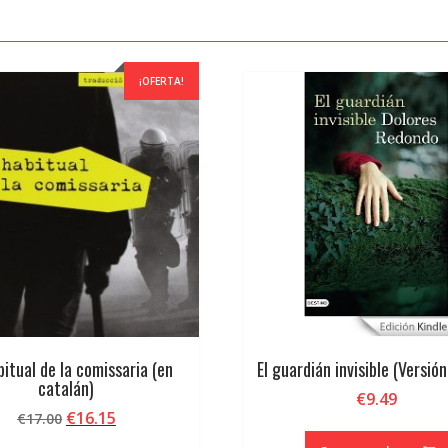
¡OFERTA!
itual de la comissaria (en
El guardián invisible (Versión
catalán)
€
9.49
El
El
€
16.15
€
17.00
precio
precio