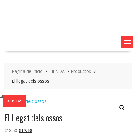
Saltar
contenido
Página de Inicio
TIENDA
Productos
El llegat dels ossos
¡OFERTA!
El llegat dels ossos
El
El
€
18.50
€
17.58