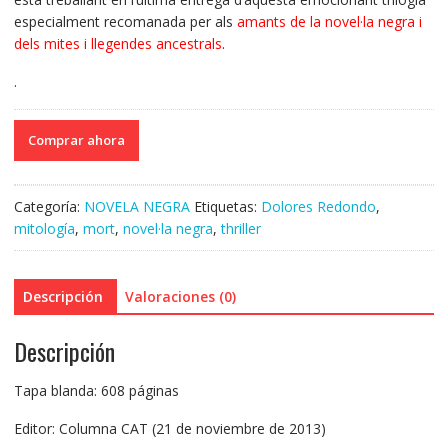
especialment recomanada per als
amants de la novel·la negra i
dels mites i llegendes ancestrals
.
.
Comprar ahora
Categoría:
NOVELA NEGRA
Etiquetas:
Dolores Redondo
,
mitología
,
mort
,
novel·la negra
,
thriller
Descripción
Valoraciones (0)
Descripción
Tapa blanda: 608 páginas
Editor: Columna CAT (21 de noviembre de 2013)