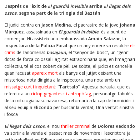
precio
precio
Després de l’èxit de
El guardià invisible
arriba
El llegat dels
original
actual
ossos
, segona part de la trilogia del Baztán
era:
es:
€18.50.
€17.58.
El judici contra en
Jason Medina
, el padrastre de la jove
Johana
Márquez
, assassinada en
El guardià invisible
, és a punt de
començar. Hi assisteix una embarassada
Amaia Salazar
, la
inspectora de la Policia Foral
que un any enrere va resoldre
els
crims
de l’anomenat
basajaun
, el “senyor del bosc”, un “geni”
dotat de força colossal i agilitat extraordinària que, en l’imaginari
col·lectiu, té el cos cobert de pèl. De sobte, el judici es cancel·la
quan l’acusat
apareix mort
als banys del jutjat deixant una
misteriosa nota dirigida a la inspectora, una nota amb un
missatge curt i inquietant
: “
Tarttalo
”. Aquesta paraula, que es
refereix a un
ciclop gegantesc i antropòfag
, personatge fabulós
de la mitologia basc-navarresa, retornarà a la cap de homicidis i
al seu equip a
Elizondo
per buscar la veritat, Una veritat sinistra
i fosca
El llegat dels ossos
, el nou
thriller criminal
de
Dolores Redondo
va sortir a la venda el passat mes de novembre i l’escriptora ja
està treballant en l’última entrega d’aquesta emocionant trilogia