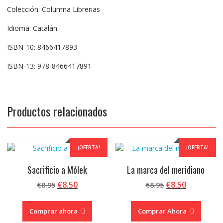
Colección: Columna Librerias
Idioma: Catalán
ISBN-10: 8466417893
ISBN-13: 978-8466417891
Productos relacionados
¡OFERTA!
¡OFERTA!
Sacrificio a Mólek
La marca del meridiano
El
El
El
El
€
8.50
€
8.50
€
8.95
€
8.95
precio
precio
precio
precio
original
actual
original
actual
Comprar ahora
Comprar Ahora
era:
es:
era:
es: