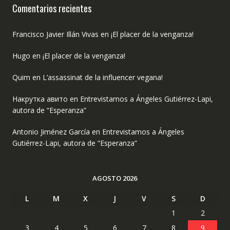
Comentarios recientes
Francisco Javier Illán Vivas
en
¡El placer de la venganza!
Hugo
en
¡El placer de la venganza!
Quim
en
L’assassinat de la influencer vegana!
Накрутка авито
en
Entrevistamos a Ángeles Gutiérrez-Lapi,
autora de “Esperanza”
Antonio Jiménez García
en
Entrevistamos a Ángeles
Gutiérrez-Lapi, autora de “Esperanza”
AGOSTO 2026
L
M
X
J
V
S
D
1
2
3
4
5
6
7
8
9