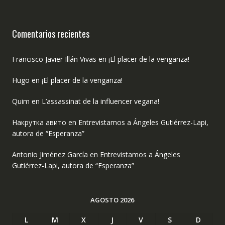
Comentarios recientes
Francisco Javier Illán Vivas
en
¡El placer de la venganza!
Hugo
en
¡El placer de la venganza!
Quim
en
L’assassinat de la influencer vegana!
Накрутка авито
en
Entrevistamos a Ángeles Gutiérrez-Lapi,
autora de “Esperanza”
Antonio Jiménez García
en
Entrevistamos a Ángeles
Gutiérrez-Lapi, autora de “Esperanza”
AGOSTO 2026
L
M
X
J
V
S
D