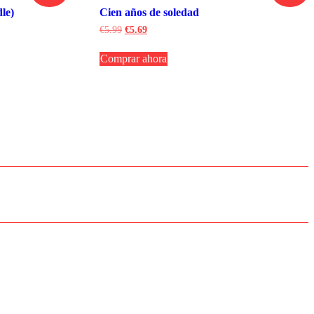
le)
Cien años de soledad
El
El
€
5.99
€
5.69
precio
precio
original
actual
Comprar ahora
era:
es:
€5.99.
€5.69.