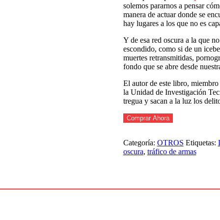
solemos pararnos a pensar cómo
manera de actuar donde se encue
hay lugares a los que no es cap
Y de esa red oscura a la que no 
escondido, como si de un iceber
muertes retransmitidas, pornogr
fondo que se abre desde nuestra
El autor de este libro, miembr
la Unidad de Investigación Tec
tregua y sacan a la luz los deli
Comprar Ahora
Categoría:
OTROS
Etiquetas:
oscura
,
tráfico de armas