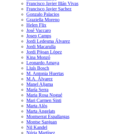
Francisco Javier Illán Vivas
Francisco Javier Sachez
Gonzalo Palacios
Graziella Moreno
Helen Flix
José Vaccaro
Josep Camps
Jordi Ledesma Álvarez
Jordi Macarulla
Jordi Pijoan López
Kina Monzó
Leonardo Amaya
Lluís Bosch
M. Antonia Huertas
M.A. Álvarez
Manel Aljama
María Serra
Maria Rosa Nogué
Mari Carmen Sinti
Marta Alòs
Marta Angelats
Montserrat Espallargas
Montse Sanjuan
Nil Kandel
Núria Martínez