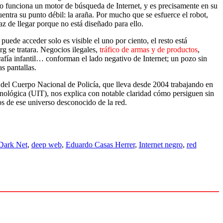
 funciona un motor de búsqueda de Internet, y es precisamente en su
ntra su punto débil: la araña. Por mucho que se esfuerce el robot,
az de llegar porque no está diseñado para ello.
puede acceder solo es visible el uno por ciento, el resto está
g se tratara. Negocios ilegales,
tráfico de armas y de productos
,
afía infantil… conforman el lado negativo de Internet; un pozo sin
s pantallas.
o del Cuerpo Nacional de Policía, que lleva desde 2004 trabajando en
nológica (UIT), nos explica con notable claridad cómo persiguen sin
tos de ese universo desconocido de la red.
Dark Net
,
deep web
,
Eduardo Casas Herrer
,
Internet negro
,
red