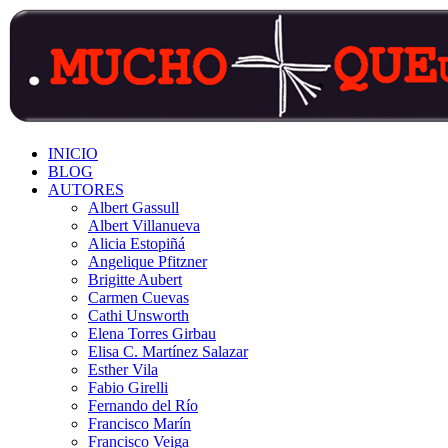
Saltar
contenido
INICIO
BLOG
AUTORES
Albert Gassull
Albert Villanueva
Alicia Estopiñá
Angelique Pfitzner
Brigitte Aubert
Carmen Cuevas
Cathi Unsworth
Elena Torres Girbau
Elisa C. Martínez Salazar
Esther Vila
Fabio Girelli
Fernando del Río
Francisco Marín
Francisco Veiga