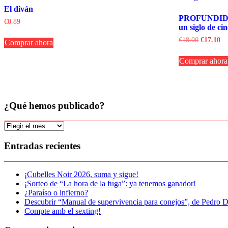
El diván
PROFUNDID
€
0.89
un siglo de ci
El
El
€
18.00
€
17.10
Comprar ahora
precio
pr
original
ac
Comprar ahora
era:
es:
€18.00.
€1
¿Qué hemos publicado?
¿Qué
hemos
publicado?
Entradas recientes
¡Cubelles Noir 2026, suma y sigue!
¡Sorteo de “La hora de la fuga”: ya tenemos ganador!
¿Paraíso o infierno?
Descubrir “Manual de supervivencia para conejos”, de Pedro D
Compte amb el sexting!