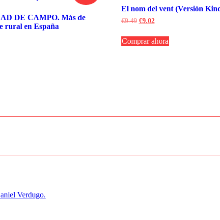
El nom del vent (Versión Kind
AD DE CAMPO. Más de
El
El
€
9.49
€
9.02
ne rural en España
precio
precio
original
actual
Comprar ahora
era:
es:
ecio
€9.49.
€9.02.
tual
7.10.
aniel Verdugo.