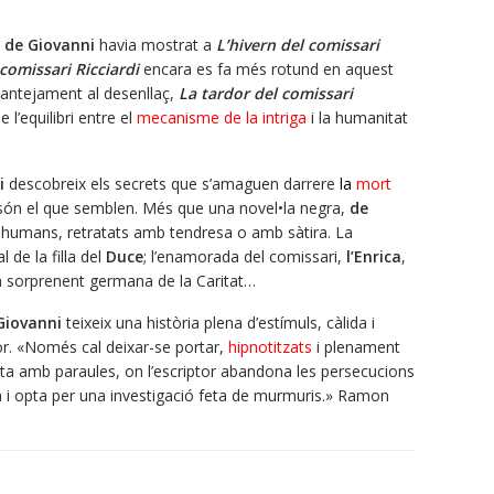
 de Giovanni
havia mostrat a
L’hivern del comissari
comissari Ricciardi
encara es fa més rotund en aquest
plantejament al desenllaç,
La tardor del comissari
l’equilibri entre el
mecanisme de la intriga
i la humanitat
i
descobreix els secrets que s’amaguen darrere
la
mort
 són el que semblen. Més que una novel•la negra,
de
s humans, retratats amb tendresa o amb sàtira. La
 de la filla del
Duce
; l’enamorada del comissari,
l’Enrica
,
 sorprenent germana de la Caritat…
Giovanni
teixeix una història plena d’estímuls, càlida i
tor. «Només cal deixar-se portar,
hipnotitzats
i plenament
feta amb paraules, on l’escriptor abandona les persecucions
 i opta per una investigació feta de murmuris.» Ramon