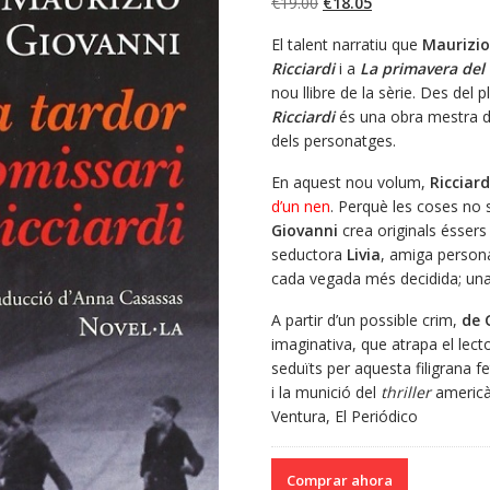
El
El
€
19.00
€
18.05
precio
precio
El talent narratiu que
Maurizio
original
actual
Ricciardi
i a
La primavera del 
era:
es:
nou llibre de la sèrie. Des del 
€19.00.
€18.05.
Ricciardi
és una obra mestra de 
dels personatges.
En aquest nou volum,
Ricciard
d’un nen
. Perquè les coses no
Giovanni
crea originals ésser
seductora
Livia
, amiga personal
cada vegada més decidida; una
A partir d’un possible crim,
de 
imaginativa, que atrapa el lec
seduïts per aquesta filigrana 
i la munició del
thriller
americà
Ventura, El Periódico
Comprar ahora