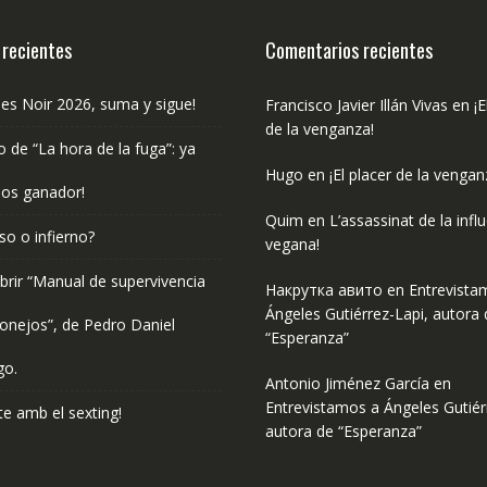
 recientes
Comentarios recientes
les Noir 2026, suma y sigue!
Francisco Javier Illán Vivas
en
¡E
de la venganza!
o de “La hora de la fuga”: ya
Hugo
en
¡El placer de la vengan
os ganador!
Quim
en
L’assassinat de la infl
so o infierno?
vegana!
rir “Manual de supervivencia
Накрутка авито
en
Entrevista
Ángeles Gutiérrez-Lapi, autora 
onejos”, de Pedro Daniel
“Esperanza”
go.
Antonio Jiménez García
en
Entrevistamos a Ángeles Gutiér
e amb el sexting!
autora de “Esperanza”