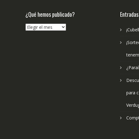
¿Qué hemos publicado?
Entradas
¿Qué
¡Cubel
hemos
publicado?
¡Sorte
tenem
¿Paraí
Descub
para c
Verdu
Compt