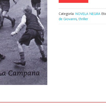
Categoría:
NOVELA NEGRA
Et
de Giovanni
,
thriller