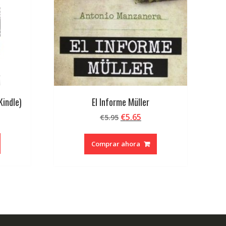
Kindle)
El Informe Müller
El
El
€
5.65
€
5.95
precio
precio
original
actual
Comprar ahora
era:
es:
€5.95.
€5.65.