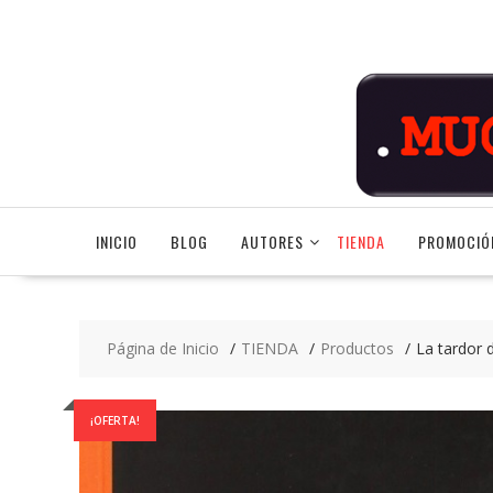
Saltar
contenido
INICIO
BLOG
AUTORES
TIENDA
PROMOCIÓ
Página de Inicio
TIENDA
Productos
La tardor d
¡OFERTA!