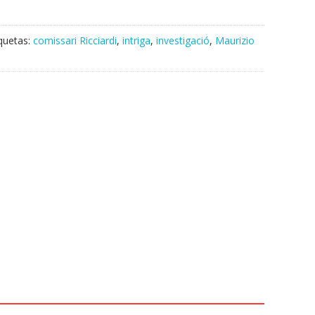
iquetas:
comissari Ricciardi
,
intriga
,
investigació
,
Maurizio