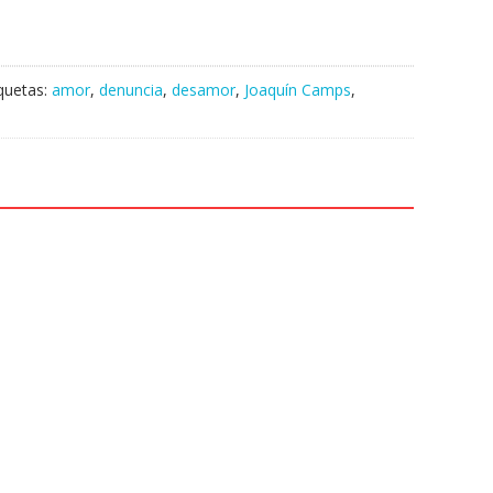
iquetas:
amor
,
denuncia
,
desamor
,
Joaquín Camps
,