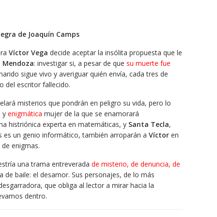
 negra de Joaquín Camps
ura
Víctor Vega
decide aceptar la insólita propuesta que le
 Mendoza
: investigar si, a pesar de que
su muerte fue
marido sigue vivo y averiguar quién envía, cada tres de
del escritor fallecido.
lará misterios que pondrán en peligro su vida, pero lo
a y
enigmática
mujer de la que se enamorará
una histriónica experta en matemáticas, y
Santa Tecla
,
 es un genio informático, también arroparán a
Víctor
en
a de enigmas.
stría una trama entreverada
de misterio, de denuncia, de
ja de baile: el desamor. Sus personajes, de lo más
desgarradora, que obliga al lector a mirar hacia la
llevamos dentro.