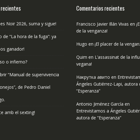
 recientes
Comentarios recientes
les Noir 2026, suma y sigue!
Francisco Javier Illán Vivas
en
¡E
de la venganza!
o de “La hora de la fuga”: ya
Hugo
en
¡El placer de la vengan
os ganador!
Quim
en
L’assassinat de la infl
so o infierno?
vegana!
rir “Manual de supervivencia
Накрутка авито
en
Entrevista
Ángeles Gutiérrez-Lapi, autora 
onejos”, de Pedro Daniel
“Esperanza”
go.
Antonio Jiménez García
en
Entrevistamos a Ángeles Gutiér
e amb el sexting!
autora de “Esperanza”