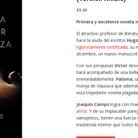
€
9.49
Primera y excelente novela
El atractivo profesor de literat
hace la viuda del escritor
Hugo
rigurosamente certificada
, su 
diciembre, un nuevo manuscrito 
Con sus pesquisas
Víctor
desve
hará acompañado de una bell
irremediablemente.
Paloma
, 
monja de clausura que además
esta trepidante novela plagad
Joaquín Camps
logra con mae
amor
. Y de su implacable pare
variopintos, tienen una fuerza 
trastienda interior que todos 