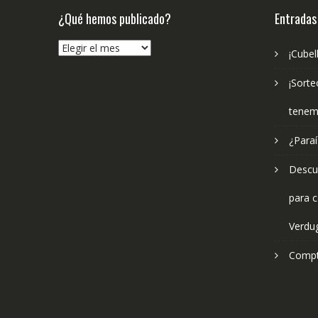
¿Qué hemos publicado?
Entradas
¿Qué
¡Cubel
hemos
publicado?
¡Sorte
tenem
¿Paraí
Descub
para c
Verdu
Compt