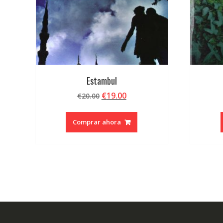
Estambul
El
El
€
19.00
€
20.00
precio
precio
original
actual
Comprar ahora
era:
es:
€20.00.
€19.00.