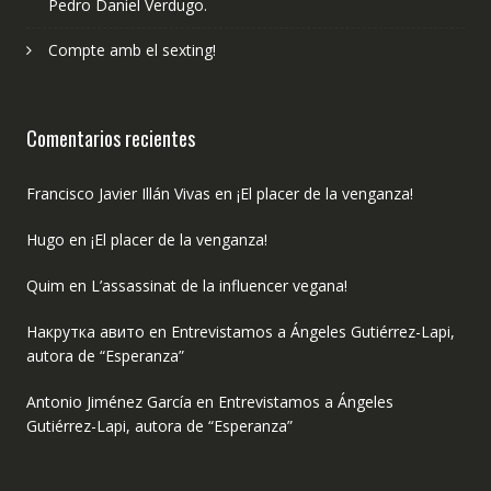
Pedro Daniel Verdugo.
Compte amb el sexting!
Comentarios recientes
Francisco Javier Illán Vivas
en
¡El placer de la venganza!
Hugo
en
¡El placer de la venganza!
Quim
en
L’assassinat de la influencer vegana!
Накрутка авито
en
Entrevistamos a Ángeles Gutiérrez-Lapi,
autora de “Esperanza”
Antonio Jiménez García
en
Entrevistamos a Ángeles
Gutiérrez-Lapi, autora de “Esperanza”