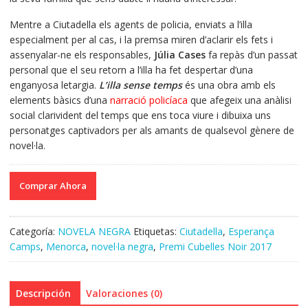
Mentre a Ciutadella els agents de policia, enviats a l’illa
especialment per al cas, i la premsa miren d’aclarir els fets i
assenyalar-ne els responsables,
Júlia Cases
fa repàs d’un passat
personal que el seu retorn a l’illa ha fet despertar d’una
enganyosa letargia.
L’illa sense temps
és una obra amb els
elements bàsics d’una
narració policíaca
que afegeix una anàlisi
social clarivident del temps que ens toca viure i dibuixa uns
personatges captivadors per als amants de qualsevol gènere de
novel·la.
Comprar Ahora
Categoría:
NOVELA NEGRA
Etiquetas:
Ciutadella
,
Esperança
Camps
,
Menorca
,
novel·la negra
,
Premi Cubelles Noir 2017
Descripción
Valoraciones (0)