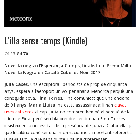
L’illa sense temps (Kindle)
El
El
€
4.95
€
4.70
precio
precio
Novel·la negra d’Esperança Camps, finalista al Premi Millor
original
actual
Novel·la Negra en Català Cubelles Noir 2017
era:
es:
€4.95.
€4.70.
Júlia Cases,
una escriptora i periodista de prop de cinquanta
anys, espera a l’aeroport un vol per anar a Menorca perquè una
coneguda seva,
Fina Torres
, li ha comunicat que una anciana
de 91 anys,
Maria
L
luïsa
, ha estat assassinada: li han
clavat
unes estisores
al cap.
Júlia
no comprèn ben bé el perquè de la
crida de
Fina
, però sembla prendre sentit quan
Fina Torres
insisteix en la necessitat de la presència de
Júlia
a Ciutadella, ja
que li caldria conèixer una informació molt important referent a
la seva família que sens dubte li hauria d’interessar.