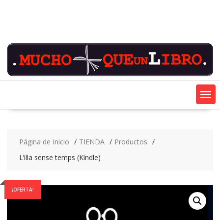
Saltar
contenido
Página de Inicio
TIENDA
Productos
L’illa sense temps (Kindle)
¡OFERTA!