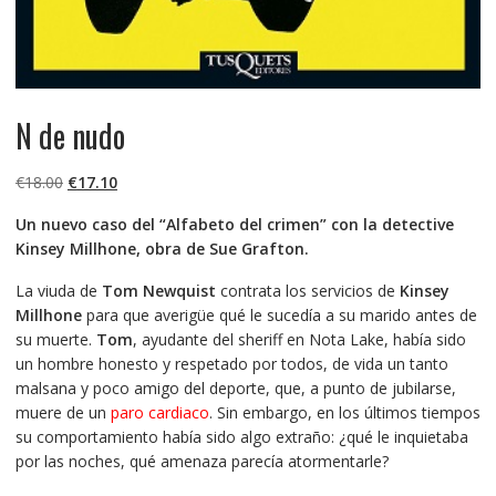
N de nudo
El
El
€
18.00
€
17.10
precio
precio
Un nuevo caso del “Alfabeto del crimen” con la detective
original
actual
Kinsey Millhone, obra de Sue Grafton.
era:
es:
€18.00.
€17.10.
La viuda de
Tom Newquist
contrata los servicios de
Kinsey
Millhone
para que averigüe qué le sucedía a su marido antes de
su muerte.
Tom
, ayudante del sheriff en Nota Lake, había sido
un hombre honesto y respetado por todos, de vida un tanto
malsana y poco amigo del deporte, que, a punto de jubilarse,
muere de un
paro cardiaco
. Sin embargo, en los últimos tiempos
su comportamiento había sido algo extraño: ¿qué le inquietaba
por las noches, qué amenaza parecía atormentarle?