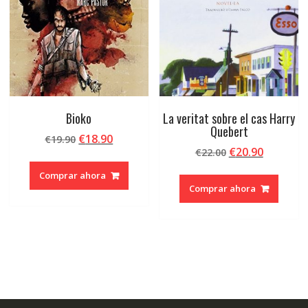
Bioko
La veritat sobre el cas Harry
Quebert
El
El
€
18.90
€
19.90
El
El
€
20.90
precio
precio
€
22.00
precio
precio
original
actual
Comprar ahora
original
actual
era:
es:
Comprar ahora
era:
es:
€19.90.
€18.90.
€22.00.
€20.90.