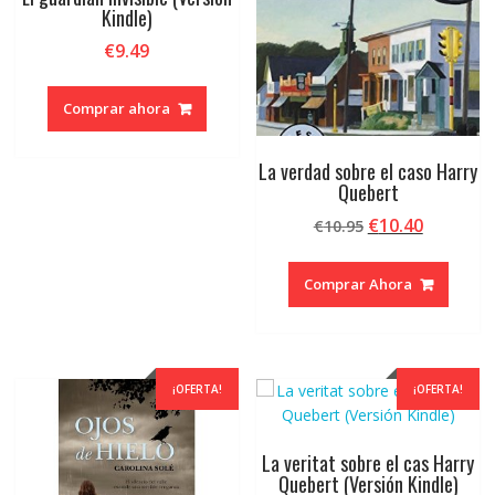
Kindle)
€
9.49
Comprar ahora
La verdad sobre el caso Harry
Quebert
El
El
€
10.40
€
10.95
precio
precio
original
actual
Comprar Ahora
era:
es:
€10.95.
€10.40.
¡OFERTA!
¡OFERTA!
La veritat sobre el cas Harry
Quebert (Versión Kindle)