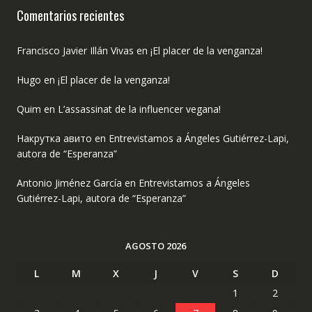
Comentarios recientes
Francisco Javier Illán Vivas
en
¡El placer de la venganza!
Hugo
en
¡El placer de la venganza!
Quim
en
L’assassinat de la influencer vegana!
Накрутка авито
en
Entrevistamos a Ángeles Gutiérrez-Lapi,
autora de “Esperanza”
Antonio Jiménez García
en
Entrevistamos a Ángeles
Gutiérrez-Lapi, autora de “Esperanza”
AGOSTO 2026
L
M
X
J
V
S
D
1
2