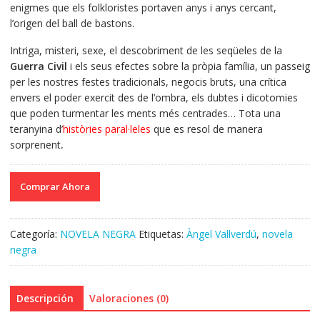
enigmes que els folkloristes portaven anys i anys cercant,
l’origen del ball de bastons.
Intriga, misteri, sexe, el descobriment de les seqüeles de la
Guerra Civil
i els seus efectes sobre la pròpia família, un passeig
per les nostres festes tradicionals, negocis bruts, una crítica
envers el poder exercit des de l’ombra, els dubtes i dicotomies
que poden turmentar les ments més centrades… Tota una
teranyina d’
històries paral·leles
que es resol de manera
sorprenent
.
Comprar Ahora
Categoría:
NOVELA NEGRA
Etiquetas:
Àngel Vallverdú
,
novela
negra
Descripción
Valoraciones (0)