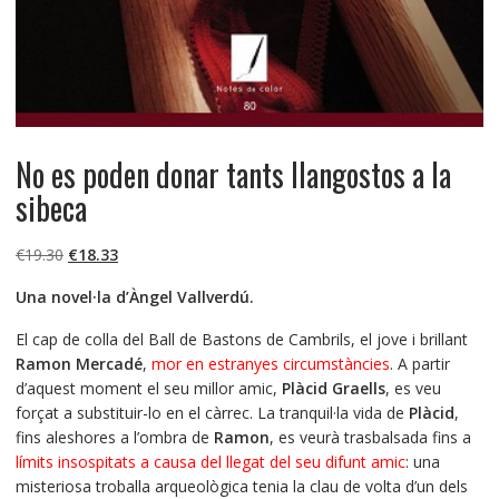
No es poden donar tants llangostos a la
sibeca
El
El
€
19.30
€
18.33
precio
precio
Una novel·la d’Àngel Vallverdú.
original
actual
era:
es:
El cap de colla del Ball de Bastons de Cambrils, el jove i brillant
€19.30.
€18.33.
Ramon Mercadé
,
mor en estranyes circumstàncies
. A partir
d’aquest moment el seu millor amic,
Plàcid Graells
, es veu
forçat a substituir-lo en el càrrec. La tranquil·la vida de
Plàcid
,
fins aleshores a l’ombra de
Ramon
, es veurà trasbalsada fins a
límits insospitats a causa del llegat del seu difunt amic
: una
misteriosa troballa arqueològica tenia la clau de volta d’un dels