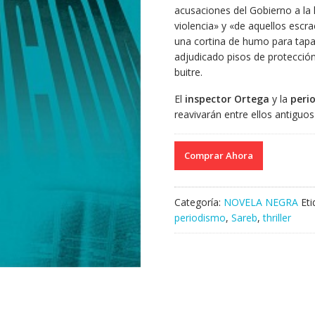
acusaciones del Gobierno a la 
violencia» y «de aquellos escr
una cortina de humo para tapa
adjudicado pisos de protecció
buitre.
El
inspector Ortega
y la
perio
reavivarán entre ellos antiguo
Comprar Ahora
Categoría:
NOVELA NEGRA
Et
periodismo
,
Sareb
,
thriller