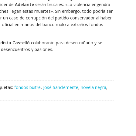
líder de
Adelante
serán brutales: «La violencia engendra
aches llegan estas muertes». Sin embargo, todo podría ser
r un caso de corrupción del partido conservador al haber
n oficial en manos del banco malo a extraños fondos
dista Castelló
colaborarán para desentrañarlo y se
s desencuentros y pasiones.
iquetas:
fondos buitre
,
José Sanclemente
,
novela negra
,