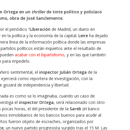
ián Ortega en un
thriller
de tinte político y policíaco
ismo, obra de José Sanclemente.
r el periódico “
Liberación
de Madrid, un diario en
 en la política y la economía de la capital.
Leire
ha dejado
mera línea de la información política donde las empresas
s partidos políticos están inquietos ante el resultado de
e pueden
acabar con el bipartidismo
, y en las que también
n para impedirlo.
ñero sentimental, el
inspector Julián Ortega
de la
 ejercerá como reportera de investigación, con la
 gozará de independencia y libertad.
 nada es como se lo imaginaba, cuando un caso de
vestiga el
inspector Ortega
, será relacionado con otro
 pocas horas, el del presidente de la
Sareb
(el banco
vos inmobiliarios de los bancos buenos para acudir al
tos fueron objeto de escraches, organizados por
te
, un nuevo partido progresista surgido tras el 15 M. Las