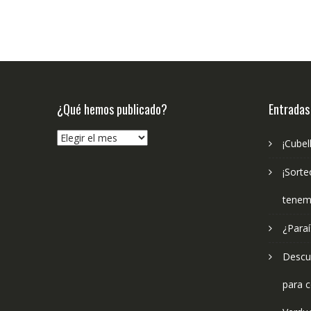
¿Qué hemos publicado?
Entradas
¿Qué
¡Cubel
hemos
publicado?
¡Sorte
tenem
¿Paraí
Descub
para c