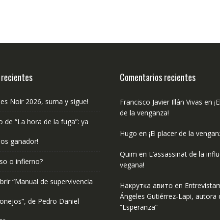
 recientes
Comentarios recientes
les Noir 2026, suma y sigue!
Francisco Javier Illán Vivas
en
¡E
de la venganza!
o de “La hora de la fuga”: ya
Hugo
en
¡El placer de la vengan
os ganador!
Quim
en
L’assassinat de la infl
so o infierno?
vegana!
rir “Manual de supervivencia
Накрутка авито
en
Entrevista
Ángeles Gutiérrez-Lapi, autora 
onejos”, de Pedro Daniel
“Esperanza”