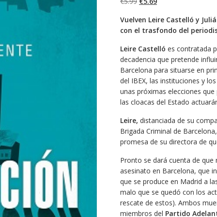
El
El
€
5.99
€
5.69
precio
precio
Vuelven Leire Castelló y Jul
original
actual
con el trasfondo del period
era:
es:
€5.99.
€5.69.
Leire Castelló
es contratada po
decadencia que pretende influir
Barcelona para situarse en pri
del IBEX, las instituciones y lo
unas próximas elecciones qu
las cloacas del Estado actuará
Leire,
distanciada de su compa
Brigada Criminal de Barcelona,
promesa de su directora de que
Pronto se dará cuenta de que
asesinato en Barcelona, que in
que se produce en Madrid a las
malo que se quedó con los acti
rescate de estos). Ambos muer
miembros del
Partido Adelan