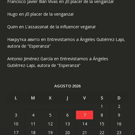
Francisco Javier Illán Vivas
en
¡El placer de la venganza!
Hugo
en
¡El placer de la venganza!
Quim
en
L’assassinat de la influencer vegana!
Накрутка авито
en
Entrevistamos a Ángeles Gutiérrez-Lapi,
autora de “Esperanza”
Antonio Jiménez García
en
Entrevistamos a Ángeles
Gutiérrez-Lapi, autora de “Esperanza”
AGOSTO 2026
L
M
X
J
V
S
D
1
2
3
4
5
6
7
8
9
10
11
12
13
14
15
16
17
18
19
20
21
22
23