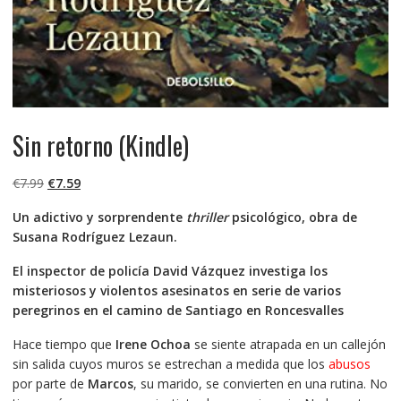
Sin retorno (Kindle)
El
El
€
7.99
€
7.59
precio
precio
Un adictivo y sorprendente
thriller
psicológico, obra de
original
actual
Susana Rodríguez Lezaun.
era:
es:
€7.99.
€7.59.
El inspector de policía David Vázquez investiga los
misteriosos y violentos asesinatos en serie de varios
peregrinos en el camino de Santiago en Roncesvalles
Hace tiempo que
Irene Ochoa
se siente atrapada en un callejón
sin salida cuyos muros se estrechan a medida que los
abusos
por parte de
Marcos
, su marido, se convierten en una rutina. No