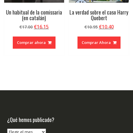
Un habitual de la comissaria
La verdad sobre el caso Harry
(en catalán)
Quebert
El
El
El
El
€
16.15
€
10.40
€
17.00
€
10.95
precio
precio
precio
precio
original
actual
original
actual
Comprar ahora
Comprar Ahora
era:
es:
era:
es:
€17.00.
€16.15.
€10.95.
€10.40.
¿Qué hemos publicado?
¿Qué