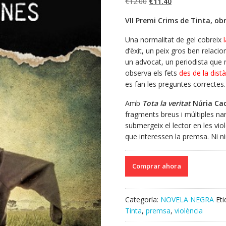
El
El
€
12.00
€
11.40
precio
precio
VII Premi Crims de Tinta, o
original
actual
era:
es:
Una normalitat de gel cobreix
€12.00.
€11.40.
d’èxit, un peix gros ben relacio
un advocat, un periodista que 
observa els fets
des de la dist
es fan les preguntes correctes.
Amb
Tota la veritat
Núria Ca
fragments breus i múltiples nar
submergeix el lector en les vi
que interessen la premsa. Ni n
Comprar ahora
Categoría:
NOVELA NEGRA
Et
Tinta
,
premsa
,
violència