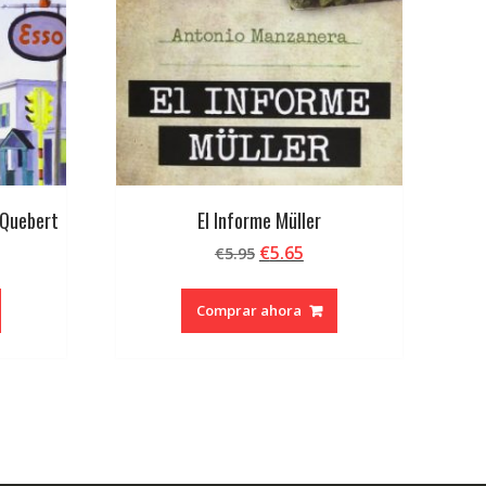
 Quebert
El Informe Müller
El
El
€
5.65
€
5.95
ecio
precio
precio
tual
original
actual
Comprar ahora
era:
es:
0.90.
€5.95.
€5.65.