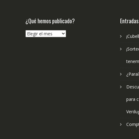
¿Qué hemos publicado?
Entradas
¿Qué
¡Cubel
hemos
publicado?
¡Sorte
tenem
¿Paraí
Descub
para c
Verdu
Compt