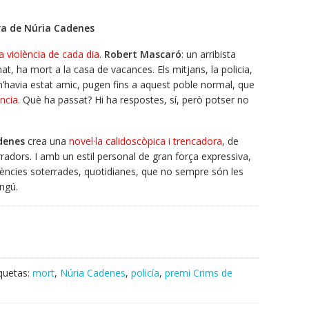
bra de Núria Cadenes
la violència de cada dia
.
Robert Mascaró
: un arribista
nat, ha mort a la casa de vacances. Els mitjans, la policia,
n’havia estat amic, pugen fins a aquest poble normal, que
ància
. Què ha passat? Hi ha respostes, sí, però potser no
denes
crea una
novel·la calidoscòpica i trencadora
, de
radors. I amb un estil personal de gran força expressiva,
olències soterrades, quotidianes, que no sempre són les
ingú.
iquetas:
mort
,
Núria Cadenes
,
policía
,
premi Crims de