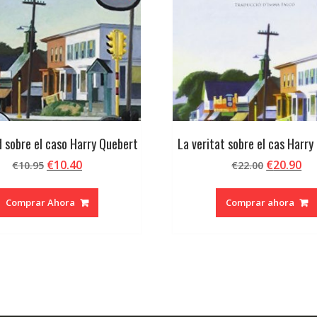
d sobre el caso Harry Quebert
La veritat sobre el cas Harry
El
El
El
El
€
10.40
€
20.90
€
10.95
€
22.00
precio
precio
precio
pr
original
actual
original
ac
Comprar Ahora
Comprar ahora
era:
es:
era:
es:
€10.95.
€10.40.
€22.00.
€2