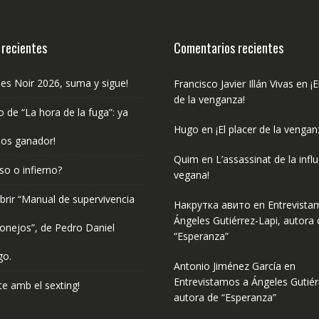
 recientes
Comentarios recientes
les Noir 2026, suma y sigue!
Francisco Javier Illán Vivas
en
¡E
de la venganza!
o de “La hora de la fuga”: ya
Hugo
en
¡El placer de la vengan
os ganador!
Quim
en
L’assassinat de la infl
so o infierno?
vegana!
rir “Manual de supervivencia
Накрутка авито
en
Entrevista
Ángeles Gutiérrez-Lapi, autora 
onejos”, de Pedro Daniel
“Esperanza”
go.
Antonio Jiménez García
en
Entrevistamos a Ángeles Gutiér
e amb el sexting!
autora de “Esperanza”