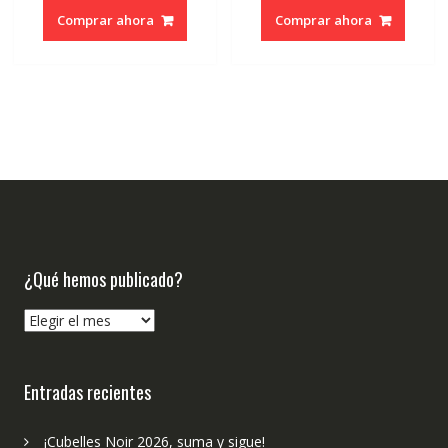
original
actual
original
actual
Comprar ahora
Comprar ahora
era:
es:
era:
es:
€18.50.
€17.58.
€19.90.
€18.90.
¿Qué hemos publicado?
¿Qué
hemos
publicado?
Entradas recientes
¡Cubelles Noir 2026, suma y sigue!