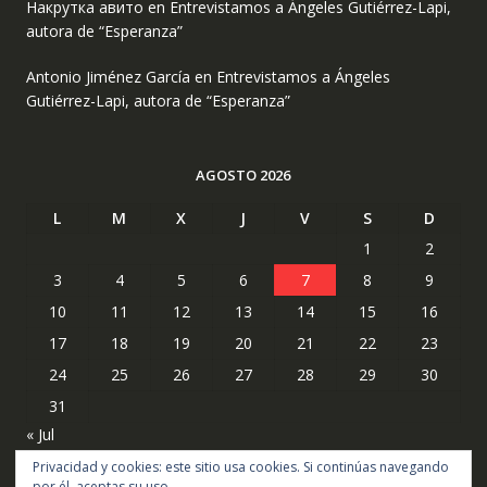
Накрутка авито
en
Entrevistamos a Ángeles Gutiérrez-Lapi,
autora de “Esperanza”
Antonio Jiménez García
en
Entrevistamos a Ángeles
Gutiérrez-Lapi, autora de “Esperanza”
AGOSTO 2026
L
M
X
J
V
S
D
1
2
3
4
5
6
7
8
9
10
11
12
13
14
15
16
17
18
19
20
21
22
23
24
25
26
27
28
29
30
31
« Jul
Privacidad y cookies: este sitio usa cookies. Si continúas navegando
por él, aceptas su uso.