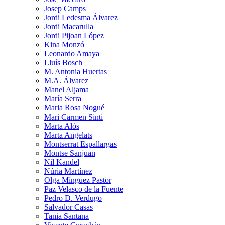
Josep Camps
Jordi Ledesma Álvarez
Jordi Macarulla
Jordi Pijoan López
Kina Monzó
Leonardo Amaya
Lluís Bosch
M. Antonia Huertas
M.A. Álvarez
Manel Aljama
María Serra
Maria Rosa Nogué
Mari Carmen Sinti
Marta Alòs
Marta Angelats
Montserrat Espallargas
Montse Sanjuan
Nil Kandel
Núria Martínez
Olga Mínguez Pastor
Paz Velasco de la Fuente
Pedro D. Verdugo
Salvador Casas
Tania Santana