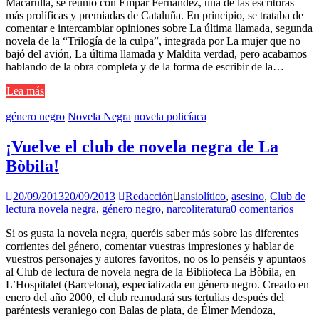
Macarulla, se reunió con Empar Fernández, una de las escritoras
más prolíficas y premiadas de Cataluña. En principio, se trataba de
comentar e intercambiar opiniones sobre La última llamada, segunda
novela de la “Trilogía de la culpa”, integrada por La mujer que no
bajó del avión, La última llamada y Maldita verdad, pero acabamos
hablando de la obra completa y de la forma de escribir de la…
Lea más
género negro
Novela Negra
novela policíaca
¡Vuelve el club de novela negra de La
Bòbila!
20/09/2013
20/09/2013
Redacción
ansiolítico
,
asesino
,
Club de
lectura novela negra
,
género negro
,
narcoliteratura
0 comentarios
Si os gusta la novela negra, queréis saber más sobre las diferentes
corrientes del género, comentar vuestras impresiones y hablar de
vuestros personajes y autores favoritos, no os lo penséis y apuntaos
al Club de lectura de novela negra de la Biblioteca La Bòbila, en
L’Hospitalet (Barcelona), especializada en género negro. Creado en
enero del año 2000, el club reanudará sus tertulias después del
paréntesis veraniego con Balas de plata, de Élmer Mendoza,