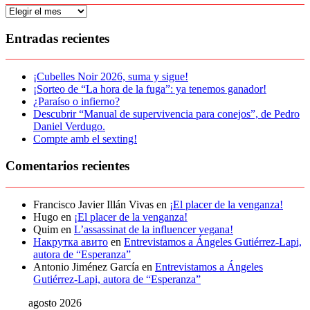
¿Qué
hemos
publicado?
Entradas recientes
¡Cubelles Noir 2026, suma y sigue!
¡Sorteo de “La hora de la fuga”: ya tenemos ganador!
¿Paraíso o infierno?
Descubrir “Manual de supervivencia para conejos”, de Pedro
Daniel Verdugo.
Compte amb el sexting!
Comentarios recientes
Francisco Javier Illán Vivas
en
¡El placer de la venganza!
Hugo
en
¡El placer de la venganza!
Quim
en
L’assassinat de la influencer vegana!
Накрутка авито
en
Entrevistamos a Ángeles Gutiérrez-Lapi,
autora de “Esperanza”
Antonio Jiménez García
en
Entrevistamos a Ángeles
Gutiérrez-Lapi, autora de “Esperanza”
agosto 2026