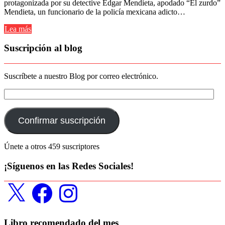
protagonizada por su detective Edgar Mendieta, apodado “El zurdo”
Mendieta, un funcionario de la policía mexicana adicto…
Lea más
Suscripción al blog
Suscríbete a nuestro Blog por correo electrónico.
Dirección
de
correo
electrónico:
Confirmar suscripción
Únete a otros 459 suscriptores
¡Síguenos en las Redes Sociales!
X
Facebook
Instagram
Libro recomendado del mes