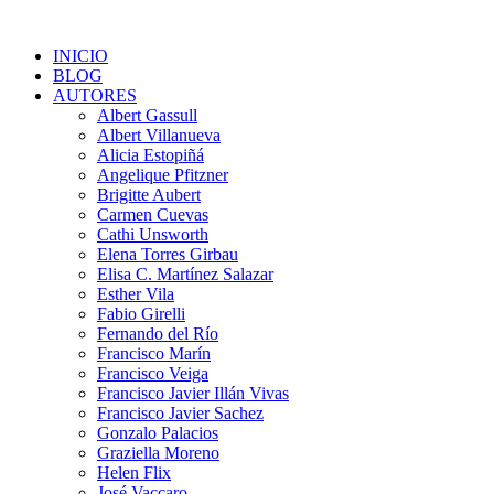
Saltar
contenido
INICIO
BLOG
AUTORES
Albert Gassull
Albert Villanueva
Alicia Estopiñá
Angelique Pfitzner
Brigitte Aubert
Carmen Cuevas
Cathi Unsworth
Elena Torres Girbau
Elisa C. Martínez Salazar
Esther Vila
Fabio Girelli
Fernando del Río
Francisco Marín
Francisco Veiga
Francisco Javier Illán Vivas
Francisco Javier Sachez
Gonzalo Palacios
Graziella Moreno
Helen Flix
José Vaccaro