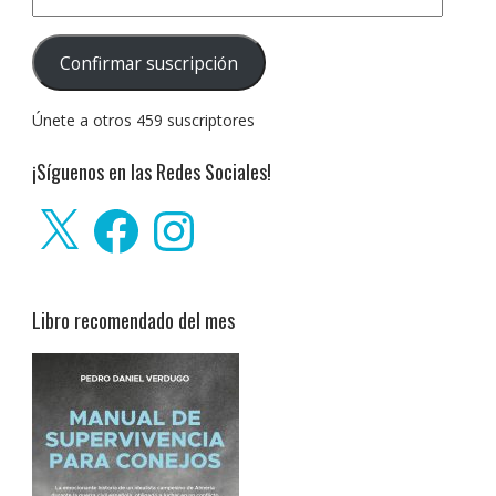
de
correo
Confirmar suscripción
electrónico:
Únete a otros 459 suscriptores
¡Síguenos en las Redes Sociales!
X
Facebook
Instagram
Libro recomendado del mes