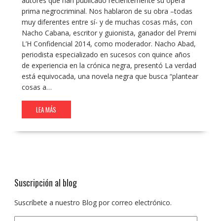
autores que han publicado recientemente su opera
prima negrocriminal. Nos hablaron de su obra –todas
muy diferentes entre sí- y de muchas cosas más, con
Nacho Cabana, escritor y guionista, ganador del Premi
L’H Confidencial 2014, como moderador. Nacho Abad,
periodista especializado en sucesos con quince años
de experiencia en la crónica negra, presentó La verdad
está equivocada, una novela negra que busca “plantear
cosas a…
LEA MÁS
Suscripción al blog
Suscríbete a nuestro Blog por correo electrónico.
Dirección