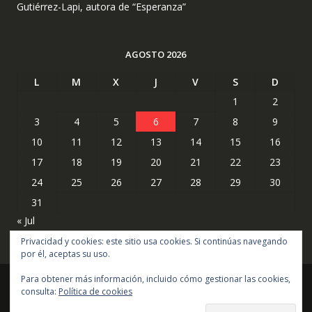
Gutiérrez-Lapi, autora de “Esperanza”
AGOSTO 2026
L
M
X
J
V
S
D
1
2
3
4
5
6
7
8
9
10
11
12
13
14
15
16
17
18
19
20
21
22
23
24
25
26
27
28
29
30
31
« Jul
Privacidad y cookies: este sitio usa cookies. Si continúas navegando
por él, aceptas su uso.
Para obtener más información, incluido cómo gestionar las cookies,
consulta:
Política de cookies
Copyright © todos los derechos reservados