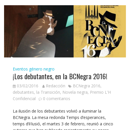
Eventos género negro
¡Los debutantes, en la BCNegra 2016!
03/02/2016
Redacción
BCNegra 2016
,
debutantes
,
la Transición
,
Novela negra
,
Premio L'H
Confidencial
0 comentarios
La ilusión de los debutantes volvió a iluminar la
BCNegra. La mesa redonda Temps d’esperances,
temps d’il·lusió, el martes 3 de febrero, reunió a cinco