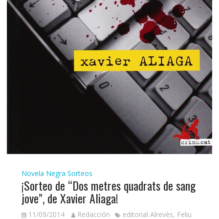
Novela Negra
Sorteos
¡Sorteo de “Dos metres quadrats de sang
jove”, de Xavier Aliaga!
11/09/2014
Redacción
editorial Alrevès
,
Feliu