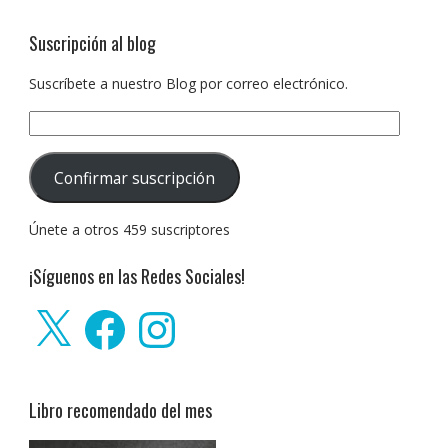
Suscripción al blog
Suscríbete a nuestro Blog por correo electrónico.
Dirección
de
correo
Confirmar suscripción
electrónico:
Únete a otros 459 suscriptores
¡Síguenos en las Redes Sociales!
X
Facebook
Instagram
Libro recomendado del mes