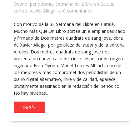
Oyono
,
periodismo
,
Setmana del Llibre en Català
,
sorteo
,
Xavier Aliaga
0 comentarios
Con motivo de la 32 Setmana del Llibre en Català,
Mucho Más Que Un Libro sortea un ejemplar dedicado
y firmado de Dos metres quadrats de sang jove, obra
de Xavier Aliaga, por gentileza del autor y de la editorial
Alrevès. Dos metres quadrats de sang jove nos
presenta un nuevo caso del cínico inspector de origen
nigeriano Feliu Oyono. Manel Torrres Albiach, uno de
los mejores y más comprometidos periodistas de un
diario digital alternativo, libre y de calidad, aparece
brutalmente asesinado en la redacción del periódico.
No hay pruebas…
LEA MÁS