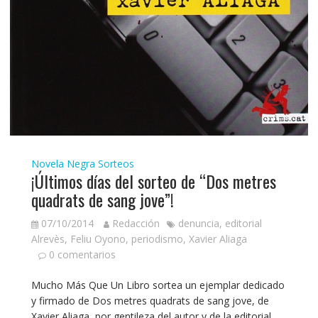
Novela Negra
Sorteos
¡Últimos días del sorteo de “Dos metres
quadrats de sang jove”!
07/10/2014
Redacción
denuncia
,
editorial
Alrevès
,
Feliu Oyono
,
periodismo
,
Xavier Aliaga
0 comentarios
Mucho Más Que Un Libro sortea un ejemplar dedicado
y firmado de Dos metres quadrats de sang jove, de
Xavier Aliaga, por gentileza del autor y de la editorial