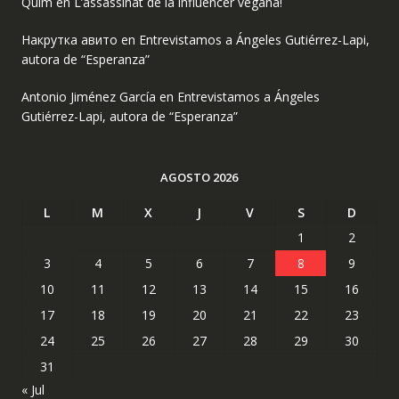
Quim
en
L’assassinat de la influencer vegana!
Накрутка авито
en
Entrevistamos a Ángeles Gutiérrez-Lapi,
autora de “Esperanza”
Antonio Jiménez García
en
Entrevistamos a Ángeles
Gutiérrez-Lapi, autora de “Esperanza”
AGOSTO 2026
L
M
X
J
V
S
D
1
2
3
4
5
6
7
8
9
10
11
12
13
14
15
16
17
18
19
20
21
22
23
24
25
26
27
28
29
30
31
« Jul