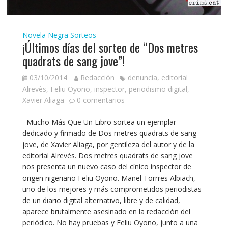
Novela Negra
Sorteos
¡Últimos días del sorteo de “Dos metres
quadrats de sang jove”!
03/10/2014
Redacción
denuncia
,
editorial
Alrevès
,
Feliu Oyono
,
inspector
,
periodismo digital
,
Xavier Aliaga
0 comentarios
Mucho Más Que Un Libro sortea un ejemplar
dedicado y firmado de Dos metres quadrats de sang
jove, de Xavier Aliaga, por gentileza del autor y de la
editorial Alrevés. Dos metres quadrats de sang jove
nos presenta un nuevo caso del cínico inspector de
origen nigeriano Feliu Oyono. Manel Torrres Albiach,
uno de los mejores y más comprometidos periodistas
de un diario digital alternativo, libre y de calidad,
aparece brutalmente asesinado en la redacción del
periódico. No hay pruebas y Feliu Oyono, junto a una