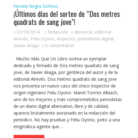
Novela Negra
Sorteos
¡Últimos días del sorteo de “Dos metres
quadrats de sang jove”!
03/10/2014
Redacción
denuncia
,
editorial
Alrevès
,
Feliu Oyono
,
inspector
,
periodismo digital
,
Xavier Aliaga
0 comentarios
Mucho Más Que Un Libro sortea un ejemplar
dedicado y firmado de Dos metres quadrats de sang
jove, de Xavier Aliaga, por gentileza del autor y de la
editorial Alrevés. Dos metres quadrats de sang jove
nos presenta un nuevo caso del cínico inspector de
origen nigeriano Feliu Oyono. Manel Torrres Albiach,
uno de los mejores y más comprometidos periodistas
de un diario digital alternativo, libre y de calidad,
aparece brutalmente asesinado en la redacción del
periódico. No hay pruebas y Feliu Oyono, junto a una
enigmática agente que…