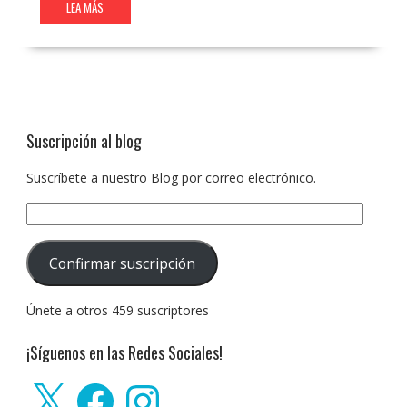
LEA MÁS
Suscripción al blog
Suscríbete a nuestro Blog por correo electrónico.
Dirección
de
correo
Confirmar suscripción
electrónico:
Únete a otros 459 suscriptores
¡Síguenos en las Redes Sociales!
X
Facebook
Instagram