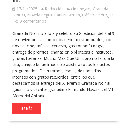
17/11/2025
Redacción
cine negro
,
Granada
Noir XI
,
Novela negra
,
Paul Newman
,
tráfico de drogas
0 comentarios
Granada Noir no afloja y celebró su XI edición del 2 al 9
de noviembre tal como nos tiene acostumbrados, con
novela, cine, música, cerveza, gastronomía negra,
entrega de premios, charlas en bibliotecas e institutos,
y rutas literarias. Mucho Más Que Un Libro no faltó a la
cita, aunque le fue imposible asistir a todos los actos
programados. Disfrutamos, eso sí, de unos días
intensos con gratos recuerdos, entre los que
destacamos la entrega del XI Premio Granada Noir al
guionista y escritor granadino Fernando Navarro, el VII
Memorial Antonio…
LEA MÁS