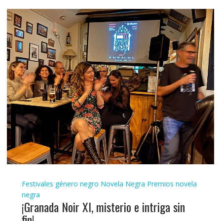
Festivales género negro
Novela Negra
Premios novela
negra
¡Granada Noir XI, misterio e intriga sin
fin!