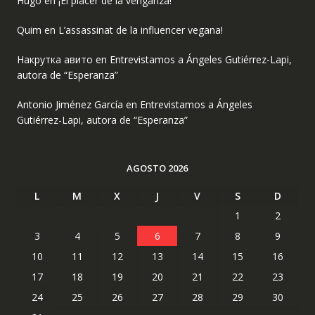
Hugo
en
¡El placer de la venganza!
Quim
en
L’assassinat de la influencer vegana!
Накрутка авито
en
Entrevistamos a Ángeles Gutiérrez-Lapi,
autora de “Esperanza”
Antonio Jiménez García
en
Entrevistamos a Ángeles
Gutiérrez-Lapi, autora de “Esperanza”
AGOSTO 2026
L
M
X
J
V
S
D
1
2
3
4
5
6
7
8
9
10
11
12
13
14
15
16
17
18
19
20
21
22
23
24
25
26
27
28
29
30