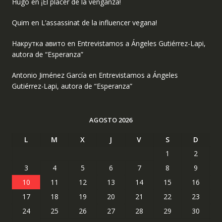
Hugo
en
¡El placer de la venganza!
Quim
en
L’assassinat de la influencer vegana!
Накрутка авито
en
Entrevistamos a Ángeles Gutiérrez-Lapi,
autora de “Esperanza”
Antonio Jiménez García
en
Entrevistamos a Ángeles
Gutiérrez-Lapi, autora de “Esperanza”
AGOSTO 2026
L
M
X
J
V
S
D
1
2
3
4
5
6
7
8
9
10
11
12
13
14
15
16
17
18
19
20
21
22
23
24
25
26
27
28
29
30