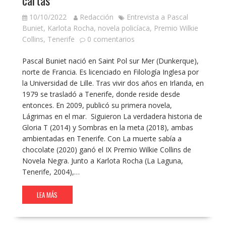
10/10/2022
Redacción
Entrevista a Pascal
Buniet
,
Karlota Rocha
,
novela policíaca
,
Premio Wilkie
Collins
,
Tenerife
0 comentarios
Pascal Buniet nació en Saint Pol sur Mer (Dunkerque),
norte de Francia. Es licenciado en Filología Inglesa por
la Universidad de Lille. Tras vivir dos años en Irlanda, en
1979 se trasladó a Tenerife, donde reside desde
entonces. En 2009, publicó su primera novela,
Lágrimas en el mar. Siguieron La verdadera historia de
Gloria T (2014) y Sombras en la meta (2018), ambas
ambientadas en Tenerife. Con La muerte sabía a
chocolate (2020) ganó el IX Premio Wilkie Collins de
Novela Negra. Junto a Karlota Rocha (La Laguna,
Tenerife, 2004),…
LEA MÁS