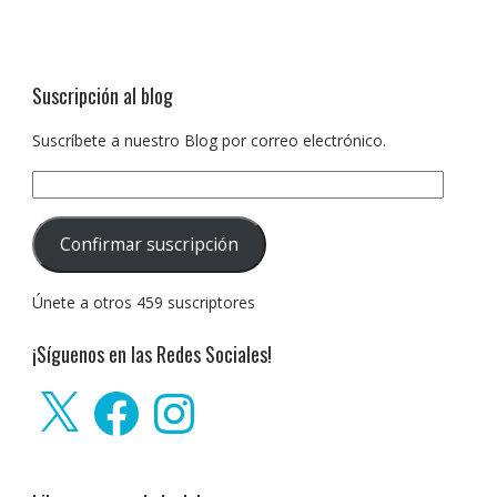
Suscripción al blog
Suscríbete a nuestro Blog por correo electrónico.
Dirección
de
correo
Confirmar suscripción
electrónico:
Únete a otros 459 suscriptores
¡Síguenos en las Redes Sociales!
X
Facebook
Instagram