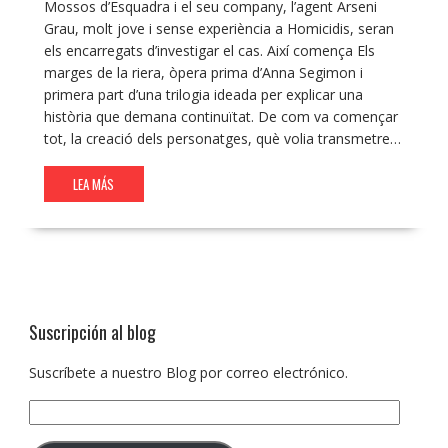
Mossos d’Esquadra i el seu company, l’agent Arseni
Grau, molt jove i sense experiència a Homicidis, seran
els encarregats d’investigar el cas. Així comença Els
marges de la riera, òpera prima d’Anna Segimon i
primera part d’una trilogia ideada per explicar una
història que demana continuïtat. De com va començar
tot, la creació dels personatges, què volia transmetre…
LEA MÁS
Suscripción al blog
Suscríbete a nuestro Blog por correo electrónico.
Dirección
de