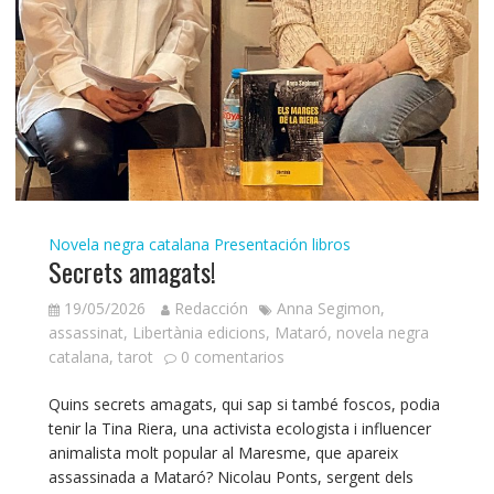
Novela negra catalana
Presentación libros
Secrets amagats!
19/05/2026
Redacción
Anna Segimon
,
assassinat
,
Libertània edicions
,
Mataró
,
novela negra
catalana
,
tarot
0 comentarios
Quins secrets amagats, qui sap si també foscos, podia
tenir la Tina Riera, una activista ecologista i influencer
animalista molt popular al Maresme, que apareix
assassinada a Mataró? Nicolau Ponts, sergent dels