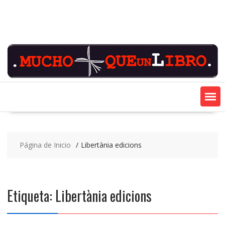
Saltar
contenido
Página de Inicio
Libertània edicions
Etiqueta:
Libertània edicions