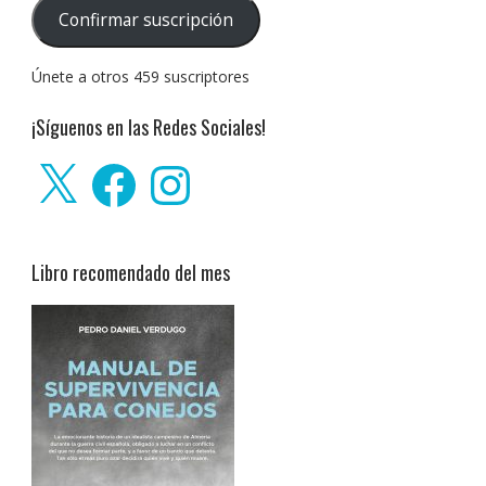
correo
Confirmar suscripción
electrónico:
Únete a otros 459 suscriptores
¡Síguenos en las Redes Sociales!
X
Facebook
Instagram
Libro recomendado del mes