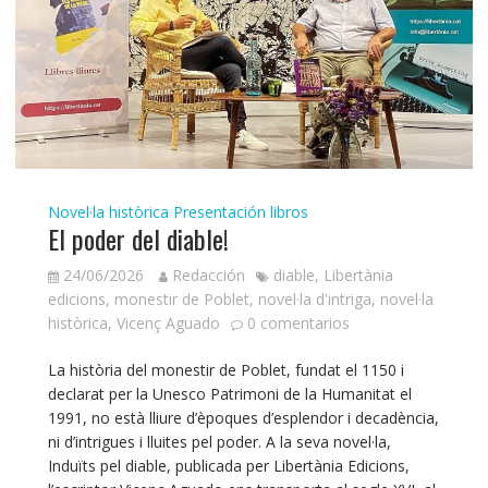
Novel·la històrica
Presentación libros
El poder del diable!
24/06/2026
Redacción
diable
,
Libertània
edicions
,
monestir de Poblet
,
novel·la d'intriga
,
novel·la
històrica
,
Vicenç Aguado
0 comentarios
La història del monestir de Poblet, fundat el 1150 i
declarat per la Unesco Patrimoni de la Humanitat el
1991, no està lliure d’èpoques d’esplendor i decadència,
ni d’intrigues i lluites pel poder. A la seva novel·la,
Induïts pel diable, publicada per Libertània Edicions,