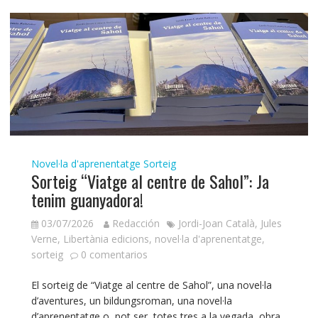
Novel·la d'aprenentatge
Sorteig
Sorteig “Viatge al centre de Sahol”: Ja
tenim guanyadora!
03/07/2026
Redacción
Jordi-Joan Català
,
Jules
Verne
,
Libertània edicions
,
novel·la d'aprenentatge
,
sorteig
0 comentarios
El sorteig de “Viatge al centre de Sahol”, una novel·la
d’aventures, un bildungsroman, una novel·la
d’aprenentatge o, pot ser, totes tres a la vegada, obra