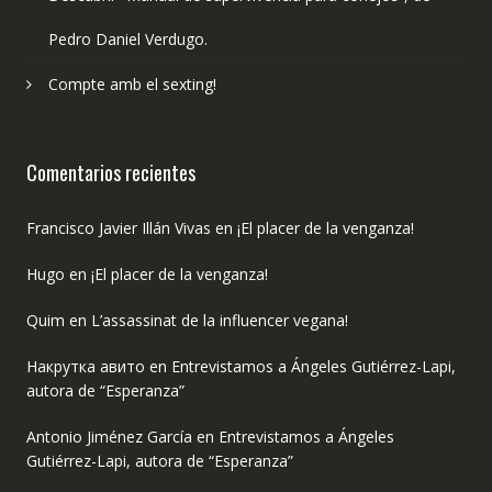
Pedro Daniel Verdugo.
Compte amb el sexting!
Comentarios recientes
Francisco Javier Illán Vivas
en
¡El placer de la venganza!
Hugo
en
¡El placer de la venganza!
Quim
en
L’assassinat de la influencer vegana!
Накрутка авито
en
Entrevistamos a Ángeles Gutiérrez-Lapi,
autora de “Esperanza”
Antonio Jiménez García
en
Entrevistamos a Ángeles
Gutiérrez-Lapi, autora de “Esperanza”