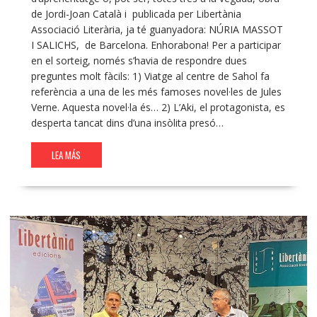
de Jordi-Joan Català i publicada per Libertània
Associació Literària, ja té guanyadora: NÚRIA MASSOT
I SALICHS, de Barcelona. Enhorabona! Per a participar
en el sorteig, només s’havia de respondre dues
preguntes molt fàcils: 1) Viatge al centre de Sahol fa
referència a una de les més famoses novel·les de Jules
Verne. Aquesta novel·la és… 2) L’Aki, el protagonista, es
desperta tancat dins d’una insòlita presó…
LEA MÁS