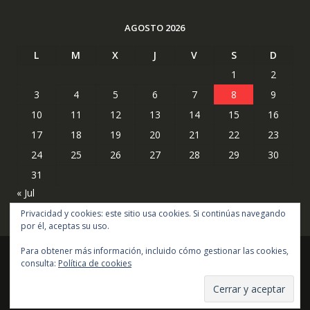
AGOSTO 2026
L
M
X
J
V
S
D
1
2
3
4
5
6
7
8
9
10
11
12
13
14
15
16
17
18
19
20
21
22
23
24
25
26
27
28
29
30
31
« Jul
Privacidad y cookies: este sitio usa cookies. Si continúas navegando
por él, aceptas su uso.
Para obtener más información, incluido cómo gestionar las cookies,
consulta:
Política de cookies
Copyright © todos los derechos reservados
Online Shop por
Acme Themes