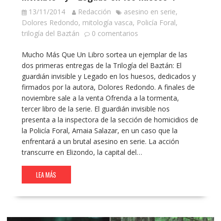
13/11/2014
Redacción
asesino en serie
,
Dolores Redondo
,
mitología vasca
,
Policía Foral
,
trilogía del Baztán
0 comentarios
Mucho Más Que Un Libro sortea un ejemplar de las
dos primeras entregas de la Trilogía del Baztán: El
guardián invisible y Legado en los huesos, dedicados y
firmados por la autora, Dolores Redondo. A finales de
noviembre sale a la venta Ofrenda a la tormenta,
tercer libro de la serie. El guardián invisible nos
presenta a la inspectora de la sección de homicidios de
la Policía Foral, Amaia Salazar, en un caso que la
enfrentará a un brutal asesino en serie. La acción
transcurre en Elizondo, la capital del…
LEA MÁS