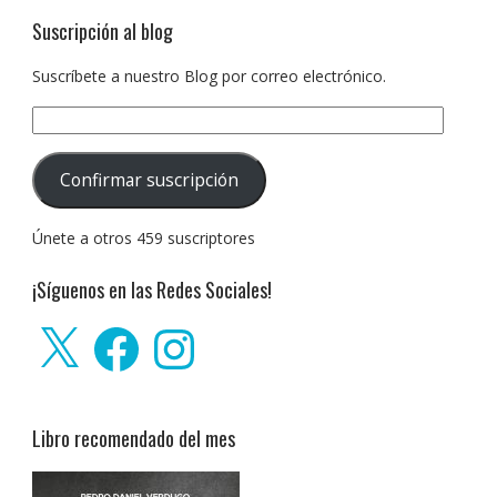
Suscripción al blog
Suscríbete a nuestro Blog por correo electrónico.
Dirección
de
correo
Confirmar suscripción
electrónico:
Únete a otros 459 suscriptores
¡Síguenos en las Redes Sociales!
X
Facebook
Instagram
Libro recomendado del mes