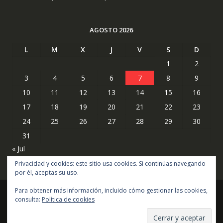
AGOSTO 2026
L
M
X
J
V
S
D
1
2
3
4
5
6
7
8
9
10
11
12
13
14
15
16
17
18
19
20
21
22
23
24
25
26
27
28
29
30
31
« Jul
Privacidad y cookies: este sitio usa cookies. Si continúas navegando
por él, aceptas su uso.
Para obtener más información, incluido cómo gestionar las cookies,
consulta:
Política de cookies
Copyright © todos los derechos reservados
Online Shop por
Acme Themes