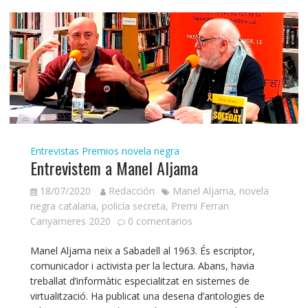
Entrevistas
Premios novela negra
Entrevistem a Manel Aljama
18/07/2020
Redacción
Manel Aljama
,
novela
negra catalana
,
policía secreta
,
Premi Ferran
Canyameres 2020
0 comentarios
Manel Aljama neix a Sabadell al 1963. És escriptor,
comunicador i activista per la lectura. Abans, havia
treballat d’informàtic especialitzat en sistemes de
virtualització. Ha publicat una desena d’antologies de