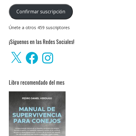
de
correo
Confirmar suscripción
electrónico:
Únete a otros 459 suscriptores
¡Síguenos en las Redes Sociales!
X
Facebook
Instagram
Libro recomendado del mes