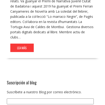
relats. Va guanyar el Premi de Narrativa Juvenil Ciutat
de Badalona i aquest 2019 ha guanyat el Premi Ferran
Canyameres de Novel·la amb La soledat del llebrer,
publicada a la col·lecció “Lo marraco Negre”, de Pagès
editors. Col·labora en la revista d’humanitats La
Tortuga Avui de Caldes de Montbui. Gestiona diversos
portals digitals dedicats al llibre. Membre actiu de
clubs…
LEA MÁS
Suscripción al blog
Suscríbete a nuestro Blog por correo electrónico.
Dirección