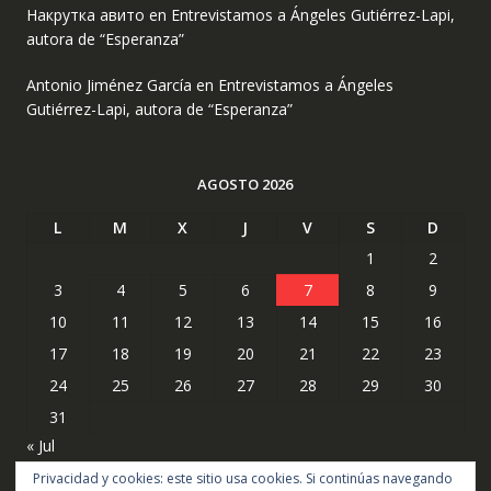
Накрутка авито
en
Entrevistamos a Ángeles Gutiérrez-Lapi,
autora de “Esperanza”
Antonio Jiménez García
en
Entrevistamos a Ángeles
Gutiérrez-Lapi, autora de “Esperanza”
AGOSTO 2026
L
M
X
J
V
S
D
1
2
3
4
5
6
7
8
9
10
11
12
13
14
15
16
17
18
19
20
21
22
23
24
25
26
27
28
29
30
31
« Jul
Privacidad y cookies: este sitio usa cookies. Si continúas navegando