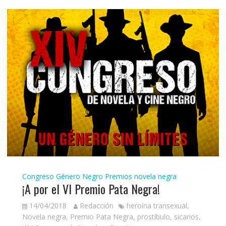
Congreso Género Negro
Premios novela negra
¡A por el VI Premio Pata Negra!
14/04/2018
Redacción
heroína transexual
,
Novela negra
,
Premio Pata Negra
,
prostíbulo
,
sicarios
,