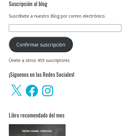
Suscripción al blog
Suscríbete a nuestro Blog por correo electrónico.
Dirección
de
correo
Confirmar suscripción
electrónico:
Únete a otros 459 suscriptores
¡Síguenos en las Redes Sociales!
X
Facebook
Instagram
Libro recomendado del mes