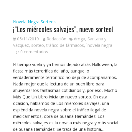
Novela Negra
Sorteos
¡”Los miércoles salvajes”, nuevo sorteo!
05/11/2019
Redacción
droga
,
Santana y
Vázquez
,
sorteo
,
tráfico de fármacos
,
`novela negra
0 comentarios
El tiempo vuela y ya hemos dejado atrás Halloween, la
fiesta más terrorífica del año, aunque lo
verdaderamente terrorífico no deja de acompañarnos.
Nada mejor que la lectura de un buen libro para
ahuyentar los fantasmas cotidianos y, por eso, Mucho
Más Que Un Libro inicia un nuevo sorteo. En esta
ocasión, hablamos de Los miércoles salvajes, una
espléndida novela negra sobre el tráfico ilegal de
medicamentos, obra de Susana Hernández. Los
miércoles salvajes es la novela más negra y más social
de Susana Hernández. Se trata de una historia…