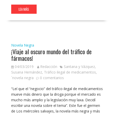
LEA MÁS
Novela Negra
¡Viaje al oscuro mundo del tráfico de
fármacos!
04/03/2019
Redacción
Santana y Vázquez
,
Susana Hernández
,
Tráfico ilegal de medicamentos
,
`novela negra
0 comentarios
“Leí que el “negocio” del tráfico ilegal de medicamentos
mueve más dinero que la droga porque el mercado es
mucho más amplio y la legislación muy laxa. Decidí
escribir una novela sobre el tema”. Este fue el germen
de Los miércoles salvajes, la novela más negra y más