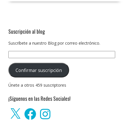
Suscripción al blog
Suscríbete a nuestro Blog por correo electrónico.
Dirección
de
correo
Confirmar suscripción
electrónico:
Únete a otros 459 suscriptores
¡Síguenos en las Redes Sociales!
X
Facebook
Instagram