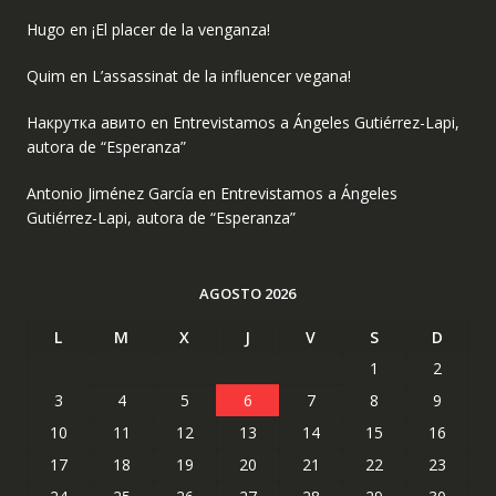
Hugo
en
¡El placer de la venganza!
Quim
en
L’assassinat de la influencer vegana!
Накрутка авито
en
Entrevistamos a Ángeles Gutiérrez-Lapi,
autora de “Esperanza”
Antonio Jiménez García
en
Entrevistamos a Ángeles
Gutiérrez-Lapi, autora de “Esperanza”
AGOSTO 2026
L
M
X
J
V
S
D
1
2
3
4
5
6
7
8
9
10
11
12
13
14
15
16
17
18
19
20
21
22
23