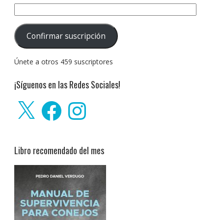
Dirección
de
correo
Confirmar suscripción
electrónico:
Únete a otros 459 suscriptores
¡Síguenos en las Redes Sociales!
X
Facebook
Instagram
Libro recomendado del mes