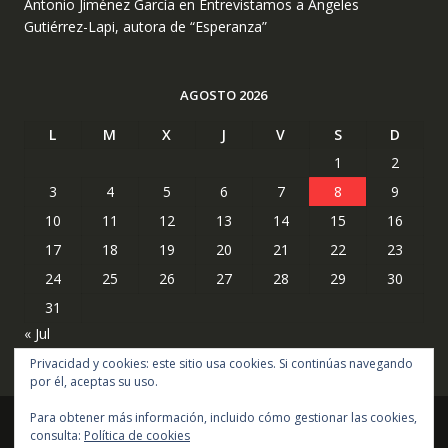
Antonio Jiménez García
en
Entrevistamos a Ángeles
Gutiérrez-Lapi, autora de “Esperanza”
AGOSTO 2026
L
M
X
J
V
S
D
1
2
3
4
5
6
7
8
9
10
11
12
13
14
15
16
17
18
19
20
21
22
23
24
25
26
27
28
29
30
31
« Jul
Privacidad y cookies: este sitio usa cookies. Si continúas navegando
por él, aceptas su uso.
Para obtener más información, incluido cómo gestionar las cookies,
consulta:
Política de cookies