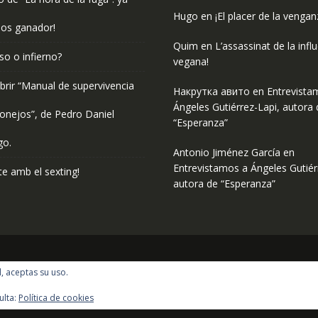
Hugo
en
¡El placer de la vengan
os ganador!
Quim
en
L’assassinat de la infl
so o infierno?
vegana!
rir “Manual de supervivencia
Накрутка авито
en
Entrevista
Ángeles Gutiérrez-Lapi, autora 
onejos”, de Pedro Daniel
“Esperanza”
go.
Antonio Jiménez García
en
Entrevistamos a Ángeles Gutiér
e amb el sexting!
autora de “Esperanza”
l, aceptas su uso.
ulta:
Política de cookies