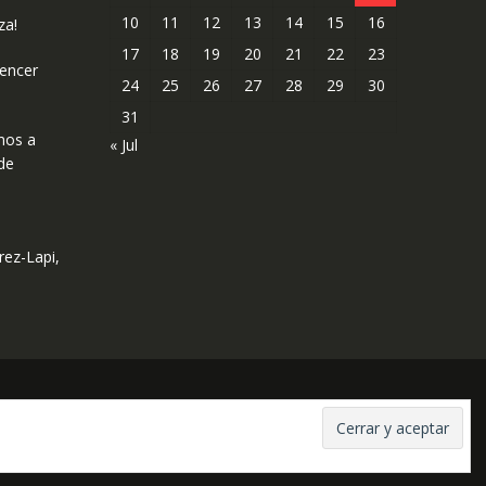
10
11
12
13
14
15
16
za!
17
18
19
20
21
22
23
uencer
24
25
26
27
28
29
30
31
mos a
« Jul
de
rez-Lapi,
Copyright © todos los derechos reservados
Online Shop por
Acme Themes