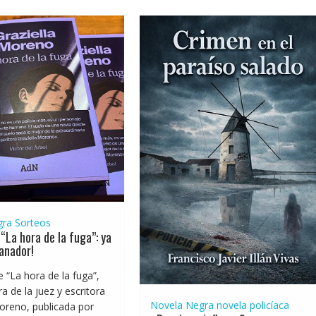
gra
Sorteos
“La hora de la fuga”: ya
anador!
e “La hora de la fuga”,
a de la juez y escritora
Novela Negra
novela policíaca
oreno, publicada por