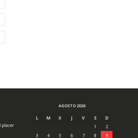
AGOSTO 2026
L
M
X
J
V
S
D
l placer
1
2
3
4
5
6
7
8
9