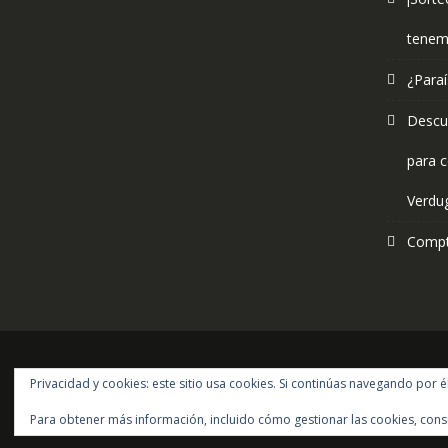
tenem
¿Paraí
Descub
para c
Verdu
Compt
Privacidad y cookies: este sitio usa cookies. Si continúas navegando por é
Para obtener más información, incluido cómo gestionar las cookies, cons