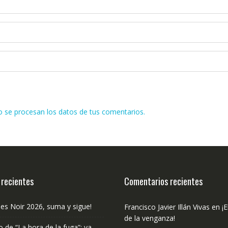
se procesan los datos de tus comentarios.
 recientes
Comentarios recientes
les Noir 2026, suma y sigue!
Francisco Javier Illán Vivas
en
¡E
de la venganza!
o de “La hora de la fuga”: ya