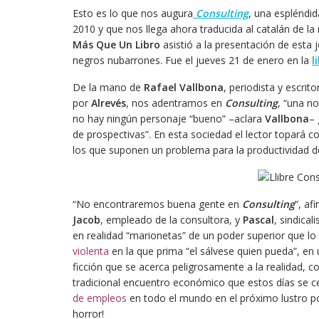
Esto es lo que nos augura
Consulting
, una espléndi
2010 y que nos llega ahora traducida al catalán de l
Más Que Un Libro
asistió a la presentación de esta j
negros nubarrones. Fue el jueves 21 de enero en la
l
De la mano de
Rafael Vallbona
, periodista y escrit
por
Alrevés
, nos adentramos en
Consulting
, “una no
no hay ningún personaje “bueno” –aclara
Vallbona
– 
de prospectivas”. En esta sociedad el lector topará c
los que suponen un problema para la productividad de
“No encontraremos buena gente en
Consulting
”, af
Jacob
, empleado de la consultora, y
Pascal
, sindica
en realidad “marionetas” de un poder superior que lo
violenta
en la que prima “el sálvese quien pueda”, en
ficción que se acerca peligrosamente a la realidad, 
tradicional encuentro económico que estos días se c
de empleos
en todo el mundo en el próximo lustro por
horror!