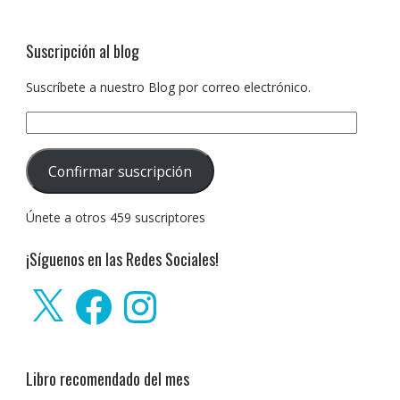
Suscripción al blog
Suscríbete a nuestro Blog por correo electrónico.
Dirección
de
correo
Confirmar suscripción
electrónico:
Únete a otros 459 suscriptores
¡Síguenos en las Redes Sociales!
X
Facebook
Instagram
Libro recomendado del mes