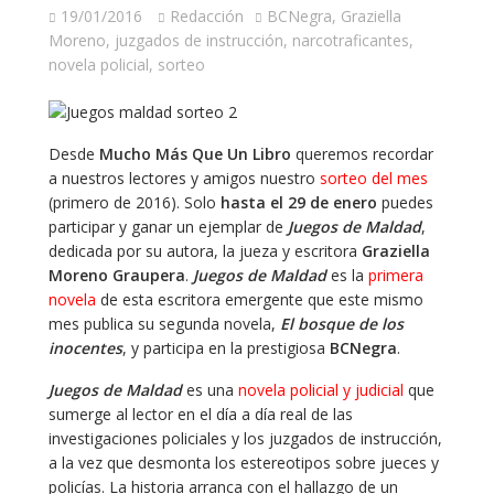
19/01/2016
Redacción
BCNegra
,
Graziella
Moreno
,
juzgados de instrucción
,
narcotraficantes
,
novela policial
,
sorteo
Desde
Mucho Más Que Un Libro
queremos recordar
a nuestros lectores y amigos nuestro
sorteo del mes
(primero de 2016). Solo
hasta el 29 de enero
puedes
participar y ganar un ejemplar de
Juegos de Maldad
,
dedicada por su autora, la jueza y escritora
Graziella
Moreno Graupera
.
Juegos de Maldad
es la
primera
novela
de esta escritora emergente que este mismo
mes publica su segunda novela,
El bosque de los
inocentes
, y participa en la prestigiosa
BCNegra
.
Juegos de Maldad
es una
novela policial y judicial
que
sumerge al lector en el día a día real de las
investigaciones policiales y los juzgados de instrucción,
a la vez que desmonta los estereotipos sobre jueces y
policías. La historia arranca con el hallazgo de un