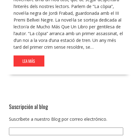
l’interès dels nostres lectors. Parlem de “La còpia”,
novel·la negra de Jordi Frabad, guardonada amb el III
Premi Bellvei Negre. La novel·la se sorteja dedicada al
lector/a de Mucho Más Que Un Libro per gentilesa de
l’autor. “La còpia” arranca amb un primer assassinat, el
d’un noi a la vora d’una estació de tren. Un any més
tard del primer crim sense resoldre, se…
LEA MÁS
Suscripción al blog
Suscríbete a nuestro Blog por correo electrónico.
Dirección
de