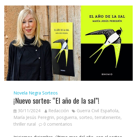
Novela Negra
Sorteos
¡Nuevo sorteo: “El año de la sal”!
30/11/2024
Redacción
Guerra Civil Española
,
María Jesús Peregrin
,
posguerra
,
sorteo
,
terrateniente
,
thriller rural
0 comentarios