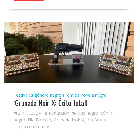
Festivales género negro
Premios novela negra
¡Granada Noir X: Éxito total!
21/11/2024
Redacción
cine negro
,
cómic
negro
,
Elia Barceló
,
Granada Noir X
,
Jon Arretxe
0 comentarios