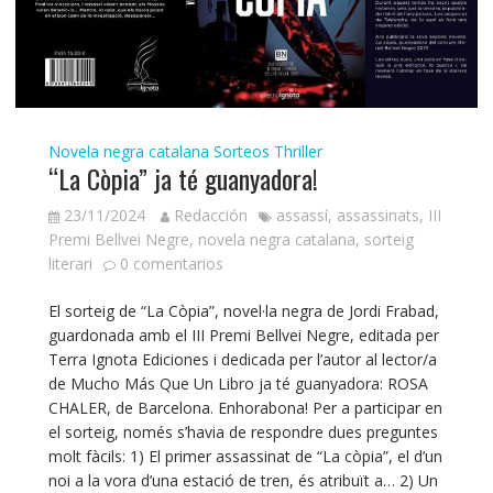
Novela negra catalana
Sorteos
Thriller
“La Còpia” ja té guanyadora!
23/11/2024
Redacción
assassí
,
assassinats
,
III
Premi Bellvei Negre
,
novela negra catalana
,
sorteig
literari
0 comentarios
El sorteig de “La Còpia”, novel·la negra de Jordi Frabad,
guardonada amb el III Premi Bellvei Negre, editada per
Terra Ignota Ediciones i dedicada per l’autor al lector/a
de Mucho Más Que Un Libro ja té guanyadora: ROSA
CHALER, de Barcelona. Enhorabona! Per a participar en
el sorteig, només s’havia de respondre dues preguntes
molt fàcils: 1) El primer assassinat de “La còpia”, el d’un
noi a la vora d’una estació de tren, és atribuït a… 2) Un