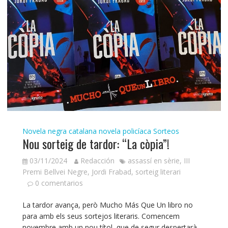
Novela negra catalana
novela policíaca
Sorteos
Nou sorteig de tardor: “La còpia”!
03/11/2024
Redacción
assassí en sèrie
,
III
Premi Bellvei Negre
,
Jordi Frabad
,
sorteig literari
0 comentarios
La tardor avança, però Mucho Más Que Un libro no
para amb els seus sortejos literaris. Comencem
novembre amb un nou títol, que de segur despertarà