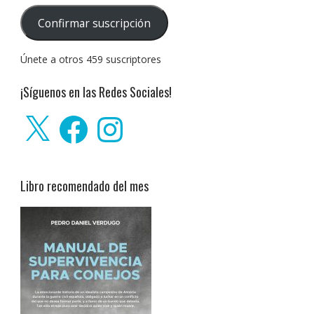
correo
Confirmar suscripción
electrónico:
Únete a otros 459 suscriptores
¡Síguenos en las Redes Sociales!
X
Facebook
Instagram
Libro recomendado del mes