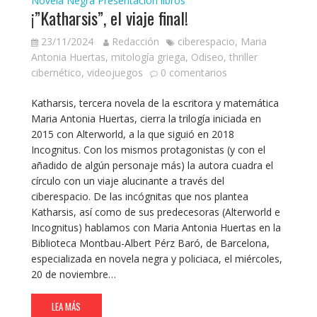
Novela Negra
Presentación libros
¡”Katharsis”, el viaje final!
23/11/2024
Redacción
ciberespacio
,
Maria
Antonia Huertas
,
mitología griega
,
Odiseo
,
thriller
cibernético
,
videojuegos
0 comentarios
Katharsis, tercera novela de la escritora y matemática
Maria Antonia Huertas, cierra la trilogía iniciada en
2015 con Alterworld, a la que siguió en 2018
Incognitus. Con los mismos protagonistas (y con el
añadido de algún personaje más) la autora cuadra el
círculo con un viaje alucinante a través del
ciberespacio. De las incógnitas que nos plantea
Katharsis, así como de sus predecesoras (Alterworld e
Incognitus) hablamos con Maria Antonia Huertas en la
Biblioteca Montbau-Albert Pérz Baró, de Barcelona,
especializada en novela negra y policiaca, el miércoles,
20 de noviembre…
LEA MÁS