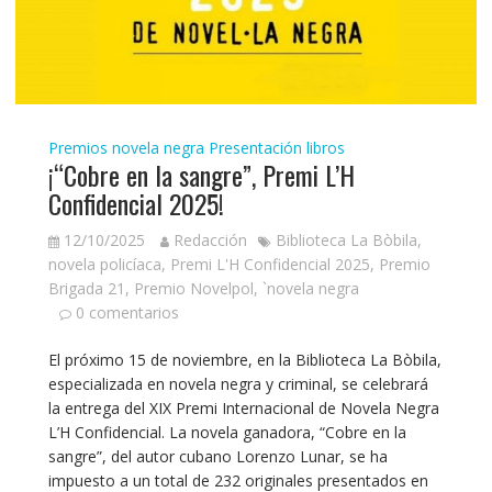
Premios novela negra
Presentación libros
¡“Cobre en la sangre”, Premi L’H
Confidencial 2025!
12/10/2025
Redacción
Biblioteca La Bòbila
,
novela policíaca
,
Premi L'H Confidencial 2025
,
Premio
Brigada 21
,
Premio Novelpol
,
`novela negra
0 comentarios
El próximo 15 de noviembre, en la Biblioteca La Bòbila,
especializada en novela negra y criminal, se celebrará
la entrega del XIX Premi Internacional de Novela Negra
L’H Confidencial. La novela ganadora, “Cobre en la
sangre”, del autor cubano Lorenzo Lunar, se ha
impuesto a un total de 232 originales presentados en