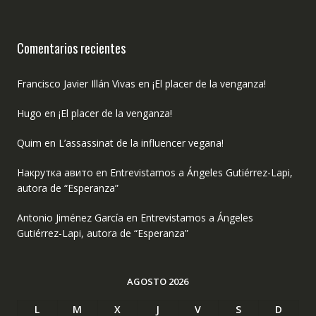
Comentarios recientes
Francisco Javier Illán Vivas
en
¡El placer de la venganza!
Hugo
en
¡El placer de la venganza!
Quim
en
L’assassinat de la influencer vegana!
Накрутка авито
en
Entrevistamos a Ángeles Gutiérrez-Lapi,
autora de “Esperanza”
Antonio Jiménez García
en
Entrevistamos a Ángeles
Gutiérrez-Lapi, autora de “Esperanza”
AGOSTO 2026
L
M
X
J
V
S
D