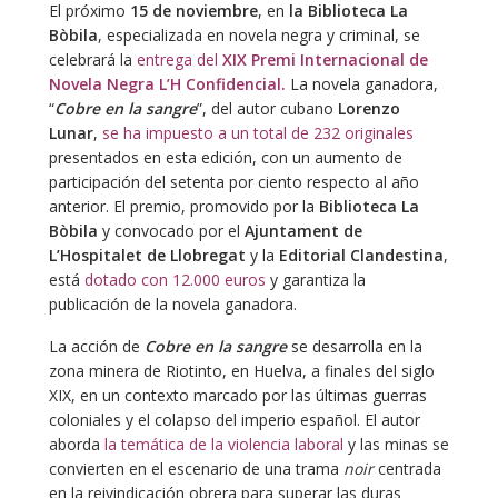
El próximo
15 de noviembre
, en
la Biblioteca La
Bòbila
, especializada en novela negra y criminal, se
celebrará la
entrega del
XIX Premi Internacional de
Novela Negra L’H Confidencial.
La novela ganadora,
“
Cobre en la sangre
”, del autor cubano
Lorenzo
Lunar
,
se ha impuesto a un total de 232 originales
presentados en esta edición, con un aumento de
participación del setenta por ciento respecto al año
anterior. El premio, promovido por la
Biblioteca La
Bòbila
y convocado por el
Ajuntament de
L’Hospitalet
de Llobregat
y la
Editorial Clandestina
,
está
dotado con 12.000 euros
y garantiza la
publicación de la novela ganadora.
La acción de
Cobre en la sangre
se desarrolla en la
zona minera de Riotinto, en Huelva, a finales del siglo
XIX, en un contexto marcado por las últimas guerras
coloniales y el colapso del imperio español. El autor
aborda
la temática de la violencia laboral
y las minas se
convierten en el escenario de una trama
noir
centrada
en la reivindicación obrera para superar las duras