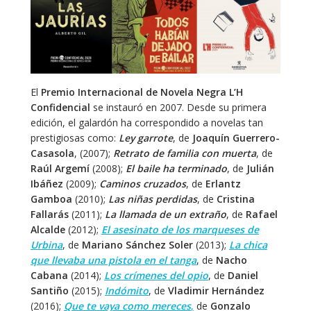
El
Premio Internacional de Novela Negra L’H
Confidencial
se instauró en 2007. Desde su primera
edición, el galardón ha correspondido a novelas tan
prestigiosas como:
Ley garrote
, de
Joaquín Guerrero-
Casasola
, (2007);
Retrato de familia con muerta
, de
Raúl Argemí
(2008);
El baile ha terminado
, de
Julián
Ibáñez
(2009);
Caminos cruzados
, de
Erlantz
Gamboa
(2010);
Las niñas perdidas
, de
Cristina
Fallarás
(2011);
La llamada de un extraño
, de
Rafael
Alcalde
(2012);
El asesinato de los marqueses de
Urbina
, de
Mariano Sánchez Soler
(2013);
La chica
que llevaba una pistola en el tanga
, de
Nacho
Cabana
(2014);
Los crímenes del opio
, de
Daniel
Santiño
(2015);
Indómito
, de
Vladimir Hernández
(2016);
Que te vaya como mereces
,
de
Gonzalo