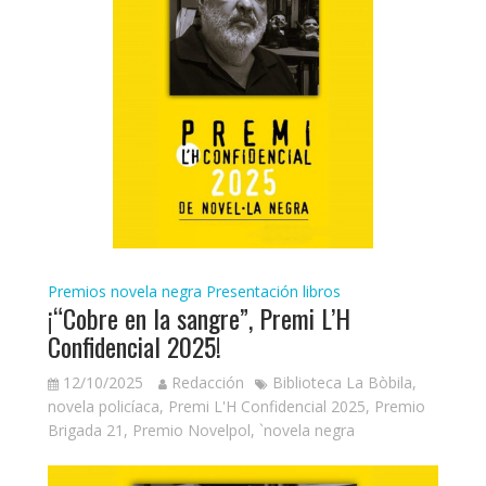
Premios novela negra
Presentación libros
¡“Cobre en la sangre”, Premi L’H
Confidencial 2025!
12/10/2025
Redacción
Biblioteca La Bòbila
,
novela policíaca
,
Premi L'H Confidencial 2025
,
Premio
Brigada 21
,
Premio Novelpol
,
`novela negra