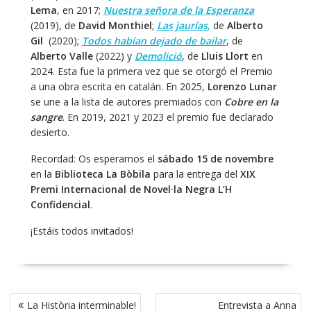
Lema
, en 2017;
Nuestra señora de la Esperanza
(2019), de
David Monthiel
;
Las jaurías
,
de
Alberto
Gil
(2020);
Todos habían dejado de bailar
, de
Alberto Valle
(2022) y
Demolició
, de
Lluis Llort
en
2024. Esta fue la primera vez que se otorgó el Premio
a una obra escrita en catalán. En 2025,
Lorenzo Lunar
se une a la lista de autores premiados con
Cobre en la
sangre
. En 2019, 2021 y 2023 el premio fue declarado
desierto.
Recordad: Os esperamos el
sábado 15 de novembre
en la
Biblioteca La Bòbila
para la entrega del
XIX
Premi Internacional de Novel·la Negra L’H
Confidencial
.
¡Estáis todos invitados!
Navegación
La Història interminable!
Entrevista a Anna