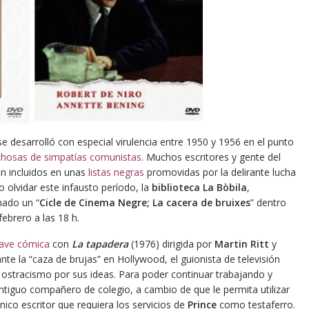
 desarrolló con especial virulencia entre 1950 y 1956 en el punto
hosas de simpatías comunistas
. Muchos escritores y gente del
on incluidos en unas
listas negras
promovidas por la delirante lucha
o olvidar este infausto período, la
biblioteca La Bòbila
,
mado un “
Cicle de Cinema Negre; La cacera de bruixes
” dentro
febrero a las 18 h.
lave cómica
con
La tapadera
(1976) dirigida por
Martin Ritt
y
ante la “caza de brujas” en Hollywood, el guionista de televisión
 ostracismo por sus ideas. Para poder continuar trabajando y
antiguo compañero de colegio, a cambio de que le permita utilizar
nico escritor que requiera los servicios de
Prince
como testaferro.