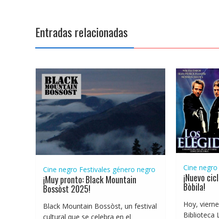
Entradas relacionadas
Cine negro
Cine negro
Festivales género negro
¡Nuevo cic
¡Muy pronto: Black Mountain
Bòbila!
Bossòst 2025!
Hoy, vierne
Black Mountain Bossòst, un festival
Biblioteca 
cultural que se celebra en el