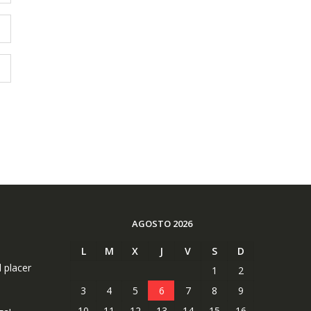
AGOSTO 2026
L
M
X
J
V
S
D
l placer
1
2
3
4
5
6
7
8
9
10
11
12
13
14
15
16