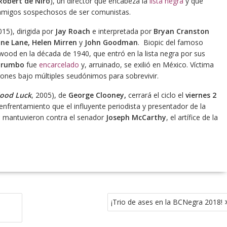
Robert de Niro
), un director que encabeza la
lista negra
y que
s amigos sospechosos de ser comunistas.
15), dirigida por
Jay Roach
e interpretada por
Bryan Cranston
ne Lane, Helen Mirren
y
John Goodman
. Biopic del famoso
wood en la década de 1940, que entró en la lista negra por sus
Trumbo
fue
encarcelado
y, arruinado, se exilió en México. Víctima
uiones bajo múltiples seudónimos para sobrevivir.
Good Luck
, 2005), de
George Clooney,
cerrará el ciclo el
viernes 2
 enfrentamiento que el influyente periodista y presentador de la
y
mantuvieron contra el senador
Joseph McCarthy
, el artífice de la
¡Trio de ases en la BCNegra 2018!