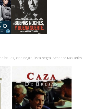
de brujas
,
cine negro
,
lista negra
,
Senador McCarthy