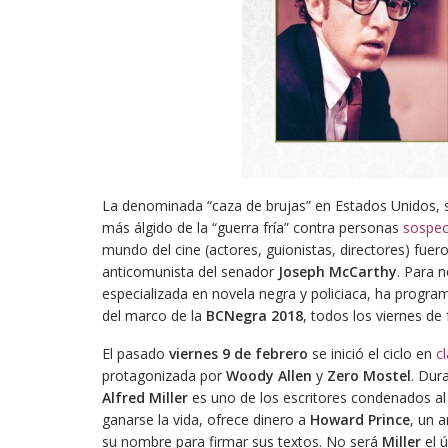
La denominada “caza de brujas” en Estados Unidos, se
más álgido de la “guerra fría” contra personas
sospec
mundo del cine (actores, guionistas, directores) fuer
anticomunista del senador
Joseph McCarthy
. Para n
especializada en novela negra y policiaca, ha progra
del marco de la
BCNegra 2018
, todos los viernes de 
El pasado
viernes 9 de febrero
se inició el ciclo en
c
protagonizada por
Woody Allen
y
Zero Mostel
. Dur
Alfred Miller
es uno de los escritores condenados al
ganarse la vida, ofrece dinero a
Howard Prince
, un 
su nombre para firmar sus textos. No será
Miller
el ú