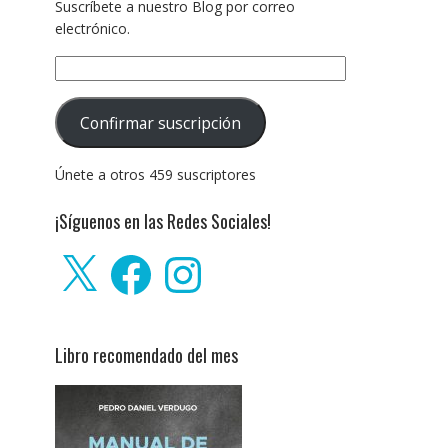
Suscríbete a nuestro Blog por correo
electrónico.
Dirección
de
correo
Confirmar suscripción
electrónico:
Únete a otros 459 suscriptores
¡Síguenos en las Redes Sociales!
X
Facebook
Instagram
Libro recomendado del mes