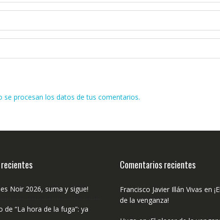
se procesan los datos de tus comentarios.
 recientes
Comentarios recientes
les Noir 2026, suma y sigue!
Francisco Javier Illán Vivas
en
¡E
de la venganza!
o de “La hora de la fuga”: ya