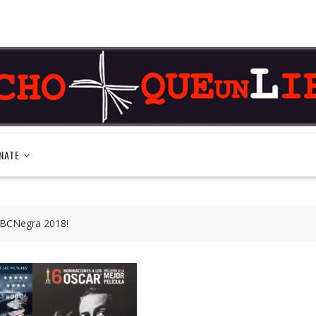
NATE
a BCNegra 2018!