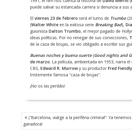
1991, el film nos cuenta la historia de
David Merrill
(
puede salvar su estancada carrera si denuncia a su
El
viernes 23 de febrero
será el turno de
Trumbo
(20
(
Walter White
en la exitosa serie
Breaking Bad
),
Dia
guionista
Dalton Trumbo
, el mejor pagado de Holly
ideas políticas. Por no renegar de sus convicciones,
de la caza de brujas, se vio obligado a escribir sus g
Buenas noches y buena suerte
(
Good nights and 
de marzo
. La película, ambientada en 1953, narra el
CBS,
Edward R. Murrow
y su productor
Fred Fiendl
tristemente famosa “caza de brujas”.
¡No os las perdáis!
Navegación
¡”Barcelona, viatge a la perifèria criminal”: Ya tenemos
de
ganadora!
entradas