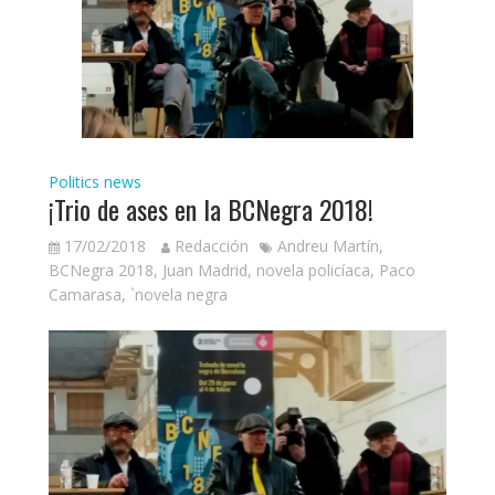
Politics news
¡Trio de ases en la BCNegra 2018!
17/02/2018
Redacción
Andreu Martín
,
BCNegra 2018
,
Juan Madrid
,
novela policíaca
,
Paco
Camarasa
,
`novela negra