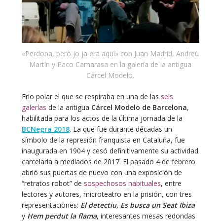
«Perdona, però jo ja era aquí» con Juan Madrid, Andreu
Martín y Paco Camarasa en la galería de la antigua
Cárcel Modelo.
Frio polar el que se respiraba en una de las
seis
galerías
de la antigua
Cárcel Modelo de Barcelona
,
habilitada para los actos de la última jornada de la
BCNegra 2018
. La que fue durante décadas un
símbolo de la represión franquista en Cataluña, fue
inaugurada en 1904 y cesó definitivamente su actividad
carcelaria a mediados de 2017. El pasado 4 de febrero
abrió sus puertas de nuevo con una exposición de
“retratos robot” de
sospechosos habituales
, entre
lectores y autores, microteatro en la prisión, con tres
representaciones:
El detectiu, Es busca un Seat Ibiza
y
Hem perdut la flama
, interesantes mesas redondas