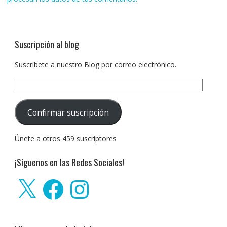
Suscripción al blog
Suscríbete a nuestro Blog por correo electrónico.
Dirección
de
correo
Confirmar suscripción
electrónico:
Únete a otros 459 suscriptores
¡Síguenos en las Redes Sociales!
X
Facebook
Instagram