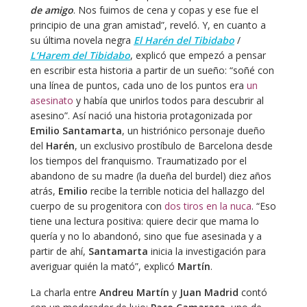
de amigo
. Nos fuimos de cena y copas y ese fue el
principio de una gran amistad”, reveló. Y, en cuanto a
su última novela negra
El Harén del Tibidabo
/
L’Harem del Tibidabo
, explicó que empezó a pensar
en escribir esta historia a partir de un sueño: “soñé con
una línea de puntos, cada uno de los puntos era
un
asesinato
y había que unirlos todos para descubrir al
asesino”. Así nació una historia protagonizada por
Emilio Santamarta
, un histriónico personaje dueño
del
Harén
, un exclusivo prostíbulo de Barcelona desde
los tiempos del franquismo. Traumatizado por el
abandono de su madre (la dueña del burdel) diez años
atrás,
Emilio
recibe la terrible noticia del hallazgo del
cuerpo de su progenitora con
dos tiros en la nuca
. “Eso
tiene una lectura positiva: quiere decir que mama lo
quería y no lo abandonó, sino que fue asesinada y a
partir de ahí,
Santamarta
inicia la investigación para
averiguar quién la mató”, explicó
Martín
.
La charla entre
Andreu Martín
y
Juan Madrid
contó