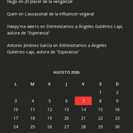
Hugo
en
¡El placer de la venganza!
Quim
en
L’assassinat de la influencer vegana!
Накрутка авито
en
Entrevistamos a Ángeles Gutiérrez-Lapi,
autora de “Esperanza”
Antonio Jiménez García
en
Entrevistamos a Ángeles
Gutiérrez-Lapi, autora de “Esperanza”
AGOSTO 2026
L
M
X
J
V
S
D
1
2
3
4
5
6
7
8
9
10
11
12
13
14
15
16
17
18
19
20
21
22
23
24
25
26
27
28
29
30