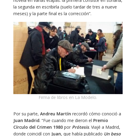
novela en varias etapas: la primera consiste en soñarla,
la segunda en escribirla (suelo tardar de tres a nueve
meses) y la parte final es la corrección”.
Firma de libros en La Modelo.
Por su parte,
Andreu Martín
recordó cómo conoció a
Juan Madrid
. “Fue cuando me dieron el
Premio
Círculo del Crimen 1980
por
Prótesis
. Viajé a Madrid,
donde coincidí con
Juan
, que había publicado
Un beso