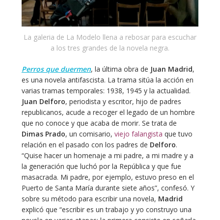
La galeria de La Modelo llena a rebosar para escuchar
a los tres grandes de la novela negra.
Perros que duermen
, la última obra de
Juan Madrid
,
es una novela antifascista. La trama sitúa la acción en
varias tramas temporales: 1938, 1945 y la actualidad.
Juan Delforo
, periodista y escritor, hijo de padres
republicanos, acude a recoger el legado de un hombre
que no conoce y que acaba de morir. Se trata de
Dimas Prado
, un comisario,
viejo falangista
que tuvo
relación en el pasado con los padres de
Delforo
.
“Quise hacer un homenaje a mi padre, a mi madre y a
la generación que luchó por la República y que fue
masacrada. Mi padre, por ejemplo, estuvo preso en el
Puerto de Santa María durante siete años”, confesó. Y
sobre su método para escribir una novela,
Madrid
explicó que “escribir es un trabajo y yo construyo una