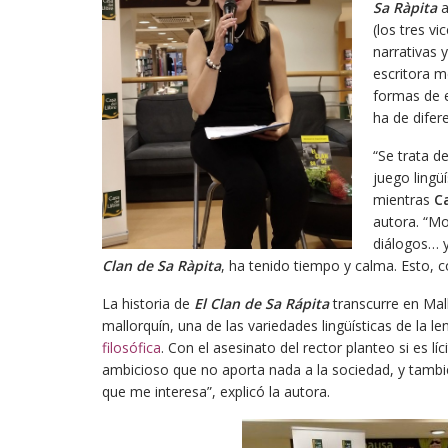
Sa Ràpita
a
(los tres v
narrativas 
escritora m
formas de 
ha de difere
“Se trata d
juego lingü
mientras
C
autora. “M
diálogos… y
Clan de Sa Ràpita
, ha tenido tiempo y calma. Esto, c
La historia de
El Clan de Sa Rápita
transcurre en Mal
mallorquín, una de las variedades lingüísticas de la l
filosófica
. Con el asesinato del rector planteo si es l
ambicioso que no aporta nada a la sociedad, y tambié
que me interesa”, explicó la autora.