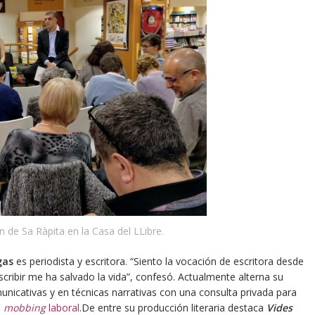
n de Sa Ràpita en la Casa del LLibre.
gas
es periodista y escritora. “Siento la vocación de escritora desde
cribir me ha salvado la vida”, confesó. Actualmente alterna su
unicativas y en técnicas narrativas con una consulta privada para
e
mobbing
laboral
.De entre su producción literaria destaca
Vides