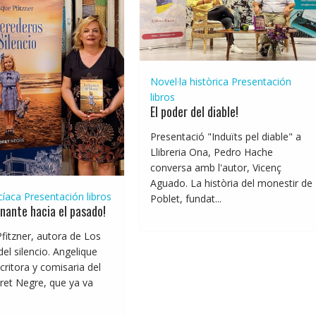
Novel·la històrica
Presentación
libros
El poder del diable!
Presentació "Induïts pel diable" a
Llibreria Ona, Pedro Hache
conversa amb l'autor, Vicenç
Aguado. La història del monestir de
cíaca
Presentación libros
Poblet, fundat...
inante hacia el pasado!
fitzner, autora de Los
el silencio. Angelique
scritora y comisaria del
oret Negre, que ya va