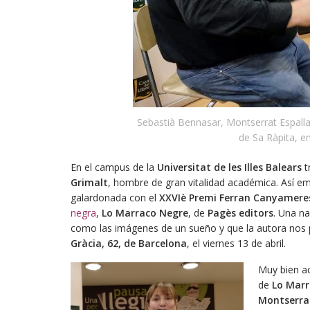
Sebastià Bennasar, Montserrat Espalla
de Sa Ràpita, en
En el campus de la
Universitat de les Illes Balears
t
Grimalt
, hombre de gran vitalidad académica. Así e
galardonada con el
XXVIè Premi Ferran Canyameres
negra
,
Lo Marraco Negre
, de
Pagès editors
. Una n
como las imágenes de un sueño y que la autora nos 
Gràcia, 62, de Barcelona
, el viernes 13 de abril.
Muy bien 
de
Lo Marr
Montserra