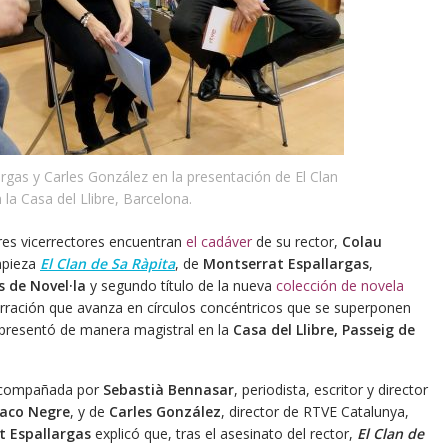
rgas y Carles González en la presentación de El Clan
 la Casa del Llibre, Barcelona.
res vicerrectores encuentran
el cadáver
de su rector,
Colau
mpieza
El Clan de Sa Ràpita
, de
Montserrat Espallargas
,
 de Novel·la
y segundo título de la nueva
colección de novela
arración que avanza en círculos concéntricos que se superponen
presentó de manera magistral en la
Casa del Llibre, Passeig de
acompañada por
Sebastià Bennasar
, periodista, escritor y director
aco Negre
, y de
Carles González
, director de RTVE Catalunya,
t Espallargas
explicó que, tras el asesinato del rector,
El Clan de