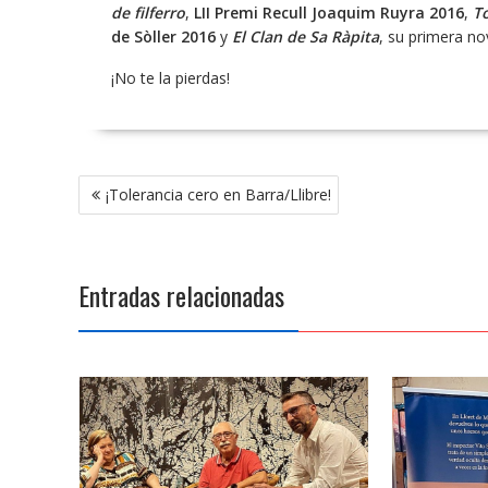
de filferro
,
LII Premi Recull Joaquim Ruyra 2016
,
T
de Sòller 2016
y
El Clan de Sa Ràpita
, su primera no
¡No te la pierdas!
Navegación
¡Tolerancia cero en Barra/Llibre!
de
entradas
Entradas relacionadas