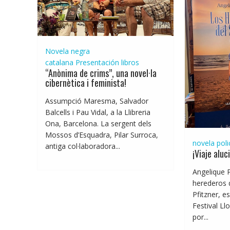
Novela negra
catalana
Presentación libros
“Anònima de crims”, una novel·la
cibernètica i feminista!
Assumpció Maresma, Salvador
Balcells i Pau Vidal, a la Llibreria
Ona, Barcelona. La sergent dels
Mossos d’Esquadra, Pilar Surroca,
novela poli
antiga col·laboradora...
¡Viaje aluc
Angelique P
herederos d
Pfitzner, e
Festival Ll
por...