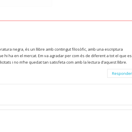
teratura negra, és un llibre amb contingut filosòfic, amb una escriptura
que hi ha en el mercat. Em va agradar per com és de diferent a tot el que es
icitats i no m’he quedat tan satisfeta com amb la lectura d’aquest llibre.
Responder