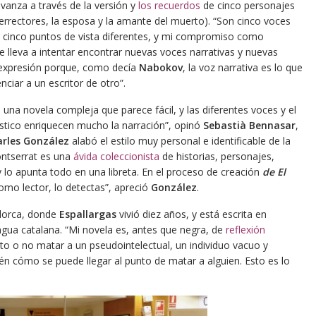
vanza a través de la versión y
los recuerdos
de cinco personajes
icerrectores, la esposa y la amante del muerto). “Son cinco voces
y cinco puntos de vista diferentes, y mi compromiso como
e lleva a intentar encontrar nuevas voces narrativas y nuevas
expresión porque, como decía
Nabokov
, la voz narrativa es lo que
nciar a un escritor de otro”.
e una novela compleja que parece fácil, y las diferentes voces y el
ístico enriquecen mucho la narración”, opinó
Sebastià Bennasar
,
arles González
alabó el estilo muy personal e identificable de la
ontserrat es una
ávida coleccionista
de historias, personajes,
 lo apunta todo en una libreta. En el proceso de creación
de El
omo lector, lo detectas”, apreció
González
.
lorca, donde
Espallargas
vivió diez años, y está escrita en
engua catalana. “Mi novela es, antes que negra, de
reflexión
ícito o no matar a un pseudointelectual, un individuo vacuo y
n cómo se puede llegar al punto de matar a alguien. Esto es lo