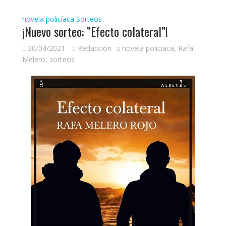
novela policíaca
Sorteos
¡Nuevo sorteo: ”Efecto colateral”!
30/04/2021
Redacción
novela policíaca
,
Rafa
Melero
,
sorteos