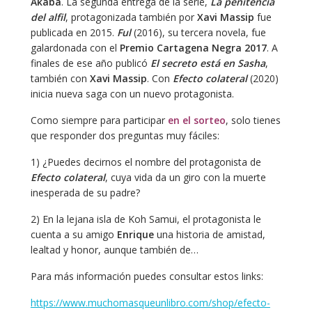
Ákaba
. La segunda entrega de la serie,
La penitencia
del alfil
, protagonizada también por
Xavi Massip
fue
publicada en 2015.
Ful
(2016), su tercera novela, fue
galardonada con el
Premio Cartagena Negra 2017
. A
finales de ese año publicó
El secreto está en Sasha
,
también con
Xavi Massip
. Con
Efecto colateral
(2020)
inicia nueva saga con un nuevo protagonista.
Como siempre para participar
en el sorteo
, solo tienes
que responder dos preguntas muy fáciles:
1) ¿Puedes decirnos el nombre del protagonista de
Efecto colateral
, cuya vida da un giro con la muerte
inesperada de su padre?
2) En la lejana isla de Koh Samui, el protagonista le
cuenta a su amigo
Enrique
una historia de amistad,
lealtad y honor, aunque también de…
Para más información puedes consultar estos links:
https://www.muchomasqueunlibro.com/shop/efecto-