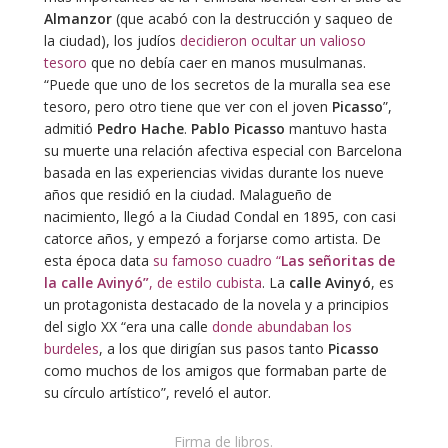
Almanzor
(que acabó con la destrucción y saqueo de
la ciudad), los judíos
decidieron ocultar un valioso
tesoro
que no debía caer en manos musulmanas.
“Puede que uno de los secretos de la muralla sea ese
tesoro, pero otro tiene que ver con el joven
Picasso
”,
admitió
Pedro Hache
.
Pablo Picasso
mantuvo hasta
su muerte una relación afectiva especial con Barcelona
basada en las experiencias vividas durante los nueve
años que residió en la ciudad. Malagueño de
nacimiento, llegó a la Ciudad Condal en 1895, con casi
catorce años, y empezó a forjarse como artista. De
esta época data
su famoso cuadro “
Las señoritas de
la calle Avinyó”
, de estilo cubista
. La
calle Avinyó
, es
un protagonista destacado de la novela y a principios
del siglo XX “era una calle
donde abundaban los
burdeles
, a los que dirigían sus pasos tanto
Picasso
como muchos de los amigos que formaban parte de
su círculo artístico”, reveló el autor.
Firma de libros.