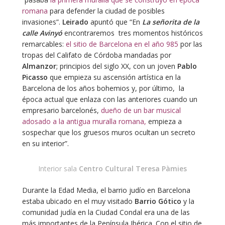
romana
para defender la ciudad de posibles
invasiones”.
Leirado
apuntó que “En
La señorita de la
calle Avinyó
encontraremos tres momentos históricos
remarcables:
el sitio de Barcelona en el año 985
por las
tropas del Califato de Córdoba mandadas por
Almanzor
; principios del siglo XX, con un joven
Pablo
Picasso
que empieza su ascensión artística en la
Barcelona de los años bohemios y, por último, la
época actual que enlaza con las anteriores cuando un
empresario barcelonés,
dueño de un bar musical
adosado a la antigua muralla romana,
empieza a
sospechar que los gruesos muros ocultan un secreto
en su interior”.
Interior sala
Centro Cultural Teresa Pàmies
Durante la Edad Media, el barrio judío en Barcelona
estaba ubicado en el muy visitado
Barrio Gótico
y la
comunidad judía en la Ciudad Condal era una de las
más importantes de la Península Ibérica. Con el sitio de