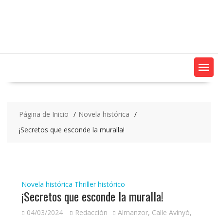
Saltar
contenido
Página de Inicio
Novela histórica
¡Secretos que esconde la muralla!
Novela histórica
Thriller histórico
¡Secretos que esconde la muralla!
04/03/2024
Redacción
Almanzor
,
Calle Avinyó
,