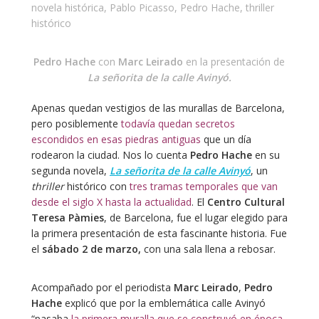
novela histórica
,
Pablo Picasso
,
Pedro Hache
,
thriller
histórico
Pedro Hache
con
Marc Leirado
en la presentación de
La señorita de la calle Avinyó.
Apenas quedan vestigios de las murallas de Barcelona,
pero posiblemente
todavía quedan secretos
escondidos en esas piedras antiguas
que un día
rodearon la ciudad. Nos lo cuenta
Pedro Hache
en su
segunda novela,
La señorita de la calle Avinyó
, un
thriller
histórico con
tres tramas temporales que van
desde el siglo X hasta la actualidad
. El
Centro Cultural
Teresa Pàmies
, de Barcelona, fue el lugar elegido para
la primera presentación de esta fascinante historia. Fue
el
sábado 2 de marzo,
con una sala llena a rebosar.
Acompañado por el periodista
Marc Leirado
,
Pedro
Hache
explicó que por la emblemática calle Avinyó
“pasaba
la primera muralla que se construyó en época