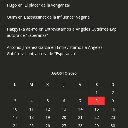
Hugo
en
¡El placer de la venganza!
Quim
en
L’assassinat de la influencer vegana!
Накрутка авито
en
Entrevistamos a Ángeles Gutiérrez-Lapi,
autora de “Esperanza”
Antonio Jiménez García
en
Entrevistamos a Ángeles
Gutiérrez-Lapi, autora de “Esperanza”
AGOSTO 2026
L
M
X
J
V
S
D
1
2
3
4
5
6
7
8
9
10
11
12
13
14
15
16
17
18
19
20
21
22
23
24
25
26
27
28
29
30