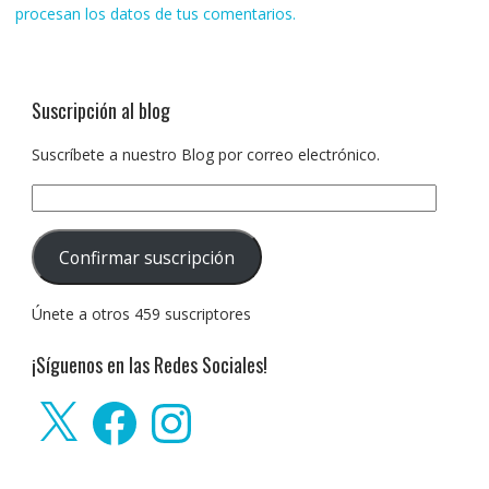
procesan los datos de tus comentarios.
Suscripción al blog
Suscríbete a nuestro Blog por correo electrónico.
Dirección
de
correo
Confirmar suscripción
electrónico:
Únete a otros 459 suscriptores
¡Síguenos en las Redes Sociales!
X
Facebook
Instagram