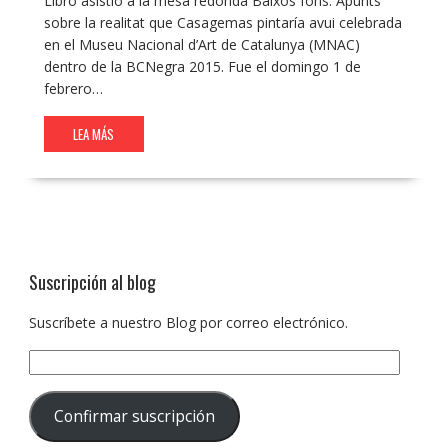
Libro asistió a la mesa redonda Baixos fons. Apunts
sobre la realitat que Casagemas pintaría avui celebrada
en el Museu Nacional d’Art de Catalunya (MNAC)
dentro de la BCNegra 2015. Fue el domingo 1 de
febrero…
LEA MÁS
Suscripción al blog
Suscríbete a nuestro Blog por correo electrónico.
Dirección
de
correo
Confirmar suscripción
electrónico: