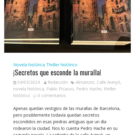
Novela histórica
Thriller histórico
¡Secretos que esconde la muralla!
04/03/2024
Redacción
Almanzor
,
Calle Avinyó
,
novela histórica
,
Pablo Picasso
,
Pedro Hache
,
thriller
histórico
0 comentarios
Apenas quedan vestigios de las murallas de Barcelona,
pero posiblemente todavía quedan secretos
escondidos en esas piedras antiguas que un día
rodearon la ciudad. Nos lo cuenta Pedro Hache en su
segunda novela, La señorita de la calle Avinyó, un