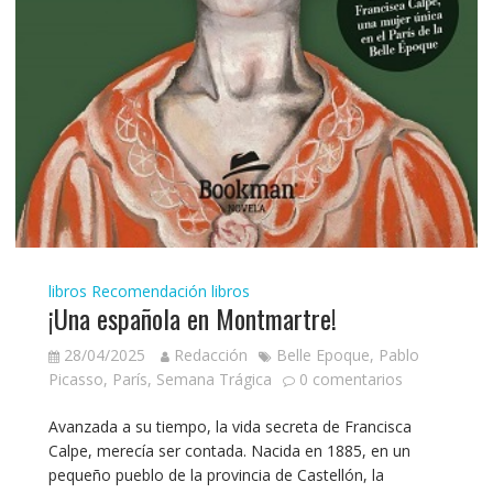
libros
Recomendación libros
¡Una española en Montmartre!
28/04/2025
Redacción
Belle Epoque
,
Pablo
Picasso
,
París
,
Semana Trágica
0 comentarios
Avanzada a su tiempo, la vida secreta de Francisca
Calpe, merecía ser contada. Nacida en 1885, en un
pequeño pueblo de la provincia de Castellón, la