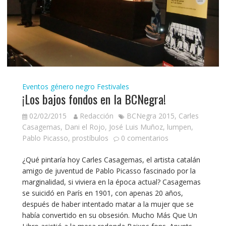
Eventos género negro
Festivales
¡Los bajos fondos en la BCNegra!
02/02/2015
Redacción
BCNegra 2015
,
Carles
Casagemas
,
Dani el Rojo
,
José Luis Muñoz
,
lumpen
,
Pablo Picasso
,
prostíbulos
0 comentarios
¿Qué pintaría hoy Carles Casagemas, el artista catalán
amigo de juventud de Pablo Picasso fascinado por la
marginalidad, si viviera en la época actual? Casagemas
se suicidó en París en 1901, con apenas 20 años,
después de haber intentado matar a la mujer que se
había convertido en su obsesión. Mucho Más Que Un