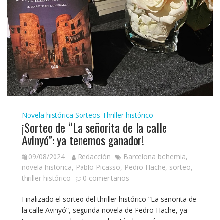
Novela histórica
Sorteos
Thriller histórico
¡Sorteo de “La señorita de la calle
Avinyó”: ya tenemos ganador!
09/08/2024
Redacción
Barcelona bohemia
,
novela histórica
,
Pablo Picasso
,
Pedro Hache
,
sorteo
,
thriller histórico
0 comentarios
Finalizado el sorteo del thriller histórico “La señorita de
la calle Avinyó”, segunda novela de Pedro Hache, ya