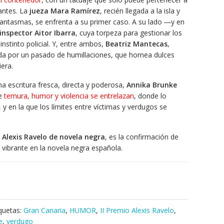
antes. La
jueza Mara Ramírez
, recién llegada a la isla y
antasmas, se enfrenta a su primer caso. A su lado ―y en
inspector Aitor Ibarra
, cuya torpeza para gestionar los
nstinto policial. Y, entre ambos,
Beatriz Mantecas
,
rida por un pasado de humillaciones, que hornea dulces
era.
na escritura fresca, directa y poderosa,
Annika Brunke
ue
ternura, humor y violencia se entrelazan
, donde lo
, y en la que los límites entre víctimas y verdugos se
o Alexis Ravelo de novela negra
, es la confirmación de
ibrante en la novela negra española.
iquetas:
Gran Canaria
,
HUMOR
,
II Premio Alexis Ravelo
,
e
,
verdugo