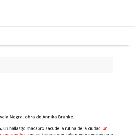
ovela Negra, obra de Annika Brunke.
 un hallazgo macabro sacude la rutina de la ciudad:
un
n contenedor
, con un tatuaje que solo puede pertenecer a