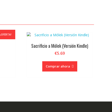
¡OFERTA!
Sacrificio a Mólek (Versión Kindle)
€
5.69
ecio
tual
Comprar ahora
8.90.