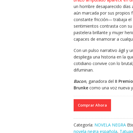
un hombre desaparecido días 
aún marcada por sus propios f
constante fricción― trabaja el
sentimientos contrasta con su i
pastelera brillante y mujer he
capaces de enamorar a cualqui
Con un pulso narrativo ágil y u
despliega una historia en la q
cotidiano convive con lo brutal
difuminan.
Bacon
, ganadora del
II Premi
Brunke
como una voz nueva y v
Comprar Ahora
Categoría:
NOVELA NEGRA
Et
novela negra española
,
Tatuaj