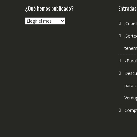
¿Qué hemos publicado?
Entradas
¿Qué
¡Cubel
hemos
publicado?
¡Sorte
tenem
¿Paraí
Descub
para c
Verdu
Compt