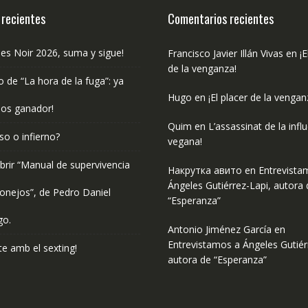
 recientes
Comentarios recientes
les Noir 2026, suma y sigue!
Francisco Javier Illán Vivas
en
¡E
de la venganza!
o de “La hora de la fuga”: ya
Hugo
en
¡El placer de la vengan
os ganador!
Quim
en
L’assassinat de la infl
so o infierno?
vegana!
rir “Manual de supervivencia
Накрутка авито
en
Entrevista
Ángeles Gutiérrez-Lapi, autora 
onejos”, de Pedro Daniel
“Esperanza”
go.
Antonio Jiménez García
en
Entrevistamos a Ángeles Gutiér
e amb el sexting!
autora de “Esperanza”