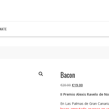
NATE
Bacon
El
El
€
20.00
€
19.00
precio
precio
II Premio Alexis Ravelo de N
original
actual
era:
es:
En Las Palmas de Gran Canaria,
€20.00.
€19.00.
brazo amputado aparece en u