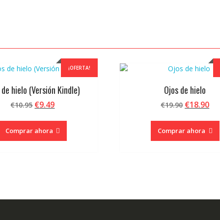
¡OFERTA!
 de hielo (Versión Kindle)
Ojos de hielo
El
El
El
El
€
9.49
€
18.90
€
10.95
€
19.90
precio
precio
precio
pr
original
actual
original
ac
Comprar ahora
Comprar ahora
era:
es:
era:
es:
€10.95.
€9.49.
€19.90.
€1