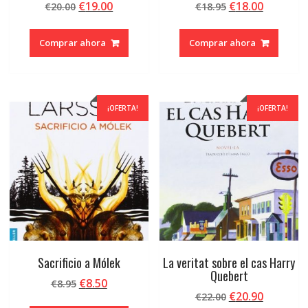
El
El
El
El
€
19.00
€
18.00
€
20.00
€
18.95
precio
precio
precio
precio
original
actual
original
actual
Comprar ahora
Comprar ahora
era:
es:
era:
es:
€20.00.
€19.00.
€18.95.
€18.00.
¡OFERTA!
¡OFERTA!
Sacrificio a Mólek
La veritat sobre el cas Harry
Quebert
El
El
€
8.50
€
8.95
El
El
€
20.90
precio
precio
€
22.00