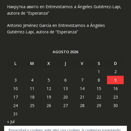
Накрутка авито
en
Entrevistamos a Ángeles Gutiérrez-Lapi,
autora de “Esperanza”
Antonio Jiménez García
en
Entrevistamos a Ángeles
Gutiérrez-Lapi, autora de “Esperanza”
AGOSTO 2026
L
M
X
J
V
S
D
1
2
3
4
5
6
7
8
9
10
11
12
13
14
15
16
17
18
19
20
21
22
23
24
25
26
27
28
29
30
31
« Jul
Privacidad y cookies: este sitio usa cookies. Si continúas navegando