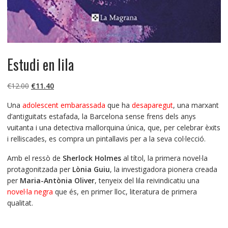
Estudi en lila
El
El
€
12.00
€
11.40
precio
precio
Una
adolescent embarassada
que ha
desaparegut
, una marxant
original
actual
d’antiguitats estafada, la Barcelona sense frens dels anys
era:
es:
vuitanta i una detectiva mallorquina única, que, per celebrar èxits
€12.00.
€11.40.
i relliscades, es compra un pintallavis per a la seva col·lecció.
Amb el ressò de
Sherlock Holmes
al títol, la primera novel·la
protagonitzada per
Lònia Guiu
, la investigadora pionera creada
per
Maria-Antònia Oliver
, tenyeix del lila reivindicatiu una
novel·la negra
que és, en primer lloc, literatura de primera
qualitat.