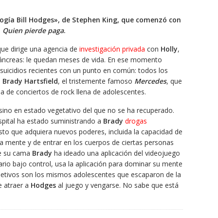
ilogía Bill Hodges», de Stephen King, que comenzó con
n
Quien pierde paga
.
que dirige una agencia de
investigación privada
con
Holly
,
páncreas: le quedan meses de vida. En ese momento
 suicidios recientes con un punto en común: todos los
n
Brady Hartsfield
, el tristemente famoso
Mercedes
, que
a de conciertos de rock llena de adolescentes.
sino en estado vegetativo del que no se ha recuperado.
spital ha estado suministrando a
Brady
drogas
to que adquiera nuevos poderes, incluida la capacidad de
 mente y de entrar en los cuerpos de ciertas personas
de su cama
Brady
ha ideado una aplicación del videojuego
uario bajo control, usa la aplicación para dominar su mente
 objetivos son los mismos adolescentes que escaparon de la
e atraer a
Hodges
al juego y vengarse. No sabe que está