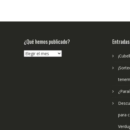
¿Qué hemos publicado?
Entradas
¿Qué
¡Cubel
hemos
publicado?
¡Sorte
tenem
¿Paraí
Descub
para c
Verdu