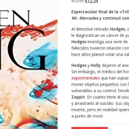
El
El
€
12.99
€
12.34
precio
precio
Espectacular final de la «Tr
original
actual
Mr. Mercedes
y continuó co
era:
es:
€12.99.
€12.34.
Al detective retirado
Hodges
, 
le diagnostican un cáncer de 
Hodges
investiga una serie de
fallecidos tuvieron relación co
hace años planeó volar una sal
Hodges
y
Holly
dejaron al ase
Sin embargo, el médico del ho
experimentales
que han supues
mover objetos pequeños con la
vulnerables a su control. Des
Zappit
. En cuanto tiene al us
y arrastrarlo al suicidio. Sus
muerte, pero en realidad quier
a punto de morir.