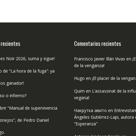
 recientes
Comentarios recientes
les Noir 2026, suma y sigue!
Francisco Javier Illán Vivas
en
¡E
de la venganza!
o de “La hora de la fuga”: ya
Hugo
en
¡El placer de la vengan
os ganador!
Quim
en
L’assassinat de la infl
so o infierno?
vegana!
rir “Manual de supervivencia
Накрутка авито
en
Entrevista
Ángeles Gutiérrez-Lapi, autora 
onejos”, de Pedro Daniel
“Esperanza”
go.