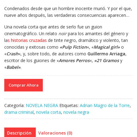
Condenados desde que un hombre inocente murió. Y por el que,
nueve años después, las verdaderas consecuencias aparecen…
Una novela corta que antes de serlo fue un guion
cinematográfico. Un relato
noir
para los amantes del género y
la
s historias cruzadas
de tinte negro, dramático y violento, tan
conocidas y exitosas como
«Pulp Fiction
«, «
Magical girl»
o
«
Crash
«, y, sobre todo, de autores como
Guillermo Arriaga
,
escritor de los guiones de «
Amores Perros
«,
«21 Gramos
y
«
Babel»
.
Comprar Ahora
Categoría:
NOVELA NEGRA
Etiquetas:
Adrian Magro de la Torre
,
drama criminal
,
novela corta
,
novela negra
Descripción
Valoraciones (0)