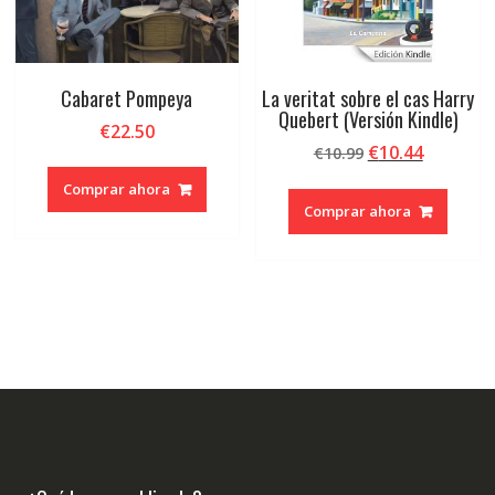
Cabaret Pompeya
La veritat sobre el cas Harry
Quebert (Versión Kindle)
€
22.50
El
El
€
10.44
€
10.99
precio
precio
Comprar ahora
original
actual
Comprar ahora
era:
es:
€10.99.
€10.44.