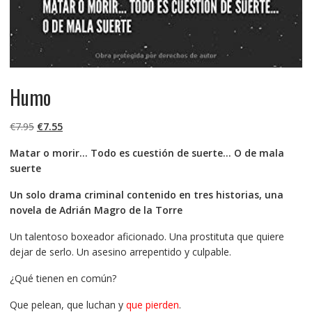
Humo
El
El
€
7.95
€
7.55
precio
precio
Matar o morir… Todo es cuestión de suerte… O de mala
original
actual
suerte
era:
es:
€7.95.
€7.55.
Un solo drama criminal contenido en tres historias, una
novela de Adrián Magro de la Torre
Un talentoso boxeador aficionado. Una prostituta que quiere
dejar de serlo. Un asesino arrepentido y culpable.
¿Qué tienen en común?
Que pelean, que luchan y
que pierden
.