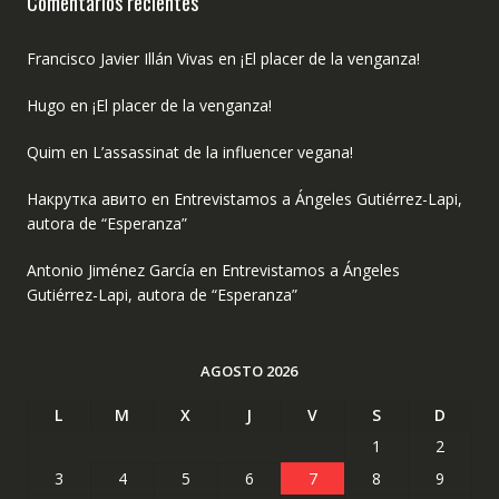
Comentarios recientes
Francisco Javier Illán Vivas
en
¡El placer de la venganza!
Hugo
en
¡El placer de la venganza!
Quim
en
L’assassinat de la influencer vegana!
Накрутка авито
en
Entrevistamos a Ángeles Gutiérrez-Lapi,
autora de “Esperanza”
Antonio Jiménez García
en
Entrevistamos a Ángeles
Gutiérrez-Lapi, autora de “Esperanza”
AGOSTO 2026
L
M
X
J
V
S
D
1
2
3
4
5
6
7
8
9