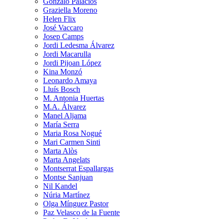
Gonzalo Palacios
Graziella Moreno
Helen Flix
José Vaccaro
Josep Camps
Jordi Ledesma Álvarez
Jordi Macarulla
Jordi Pijoan López
Kina Monzó
Leonardo Amaya
Lluís Bosch
M. Antonia Huertas
M.A. Álvarez
Manel Aljama
María Serra
Maria Rosa Nogué
Mari Carmen Sinti
Marta Alòs
Marta Angelats
Montserrat Espallargas
Montse Sanjuan
Nil Kandel
Núria Martínez
Olga Mínguez Pastor
Paz Velasco de la Fuente