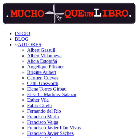
Saltar
contenido
INICIO
BLOG
AUTORES
Albert Gassull
Albert Villanueva
Alicia Estopiñá
Angelique Pfitzner
Brigitte Aubert
Carmen Cuevas
Cathi Unsworth
Elena Torres Girbau
Elisa C. Martínez Salazar
Esther Vila
Fabio Girelli
Fernando del Río
Francisco Marín
Francisco Veiga
Francisco Javier Illán Vivas
Francisco Javier Sachez