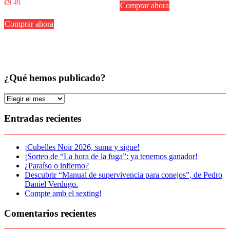
original
actual
€
9.49
Comprar ahora
era:
es:
€19.90.
€18.90.
Comprar ahora
¿Qué hemos publicado?
¿Qué
hemos
publicado?
Entradas recientes
¡Cubelles Noir 2026, suma y sigue!
¡Sorteo de “La hora de la fuga”: ya tenemos ganador!
¿Paraíso o infierno?
Descubrir “Manual de supervivencia para conejos”, de Pedro
Daniel Verdugo.
Compte amb el sexting!
Comentarios recientes