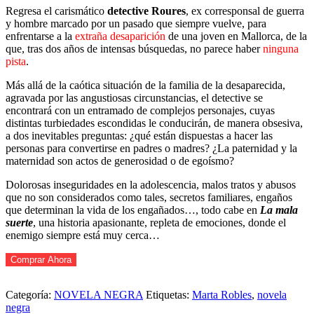
era:
es:
Regresa el carismático
detective Roures
, ex corresponsal de guerra
€19.90.
€18.90.
y hombre marcado por un pasado que siempre vuelve, para
enfrentarse a la
extraña desaparición
de una joven en Mallorca, de la
que, tras dos años de intensas búsquedas, no parece haber
ninguna
pista
.
Más allá de la caótica situación de la familia de la desaparecida,
agravada por las angustiosas circunstancias, el detective se
encontrará con un entramado de complejos personajes, cuyas
distintas turbiedades escondidas le conducirán, de manera obsesiva,
a dos inevitables preguntas: ¿qué están dispuestas a hacer las
personas para convertirse en padres o madres? ¿La paternidad y la
maternidad son actos de generosidad o de egoísmo?
Dolorosas inseguridades en la adolescencia, malos tratos y abusos
que no son considerados como tales, secretos familiares, engaños
que determinan la vida de los engañados…, todo cabe en
La mala
suerte
, una historia apasionante, repleta de emociones, donde el
enemigo siempre está muy cerca…
Comprar Ahora
Categoría:
NOVELA NEGRA
Etiquetas:
Marta Robles
,
novela
negra