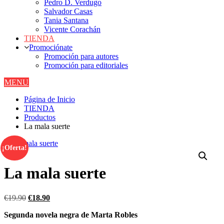
Pedro D. Verdugo
Salvador Casas
Tania Santana
Vicente Corachán
TIENDA
Promociónate
Promoción para autores
Promoción para editoriales
MENU
Página de Inicio
TIENDA
Productos
La mala suerte
¡Oferta!
La mala suerte
El
El
€
19.90
€
18.90
precio
precio
Segunda novela negra de Marta Robles
original
actual