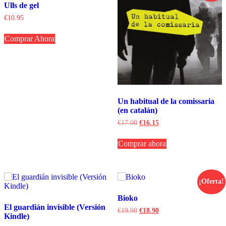
Ulls de gel
€
10.95
Comprar Ahora
Un habitual de la comissaria
(en catalán)
El
El
€
17.00
€
16.15
precio
precio
original
actual
Comprar ahora
era:
es:
€17.00.
€16.15.
¡Oferta!
Bioko
El guardián invisible (Versión
El
El
€
19.90
€
18.90
Kindle)
precio
precio