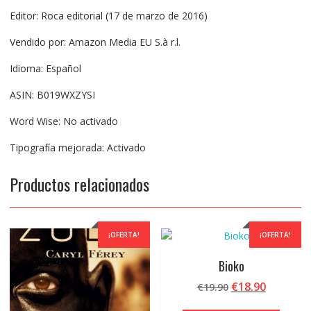
Editor: Roca editorial (17 de marzo de 2016)
Vendido por: Amazon Media EU S.à r.l.
Idioma: Español
ASIN: B019WXZYSI
Word Wise: No activado
Tipografía mejorada: Activado
Productos relacionados
¡OFERTA!
¡OFERTA!
Bioko
El
El
€
18.90
€
19.90
precio
precio