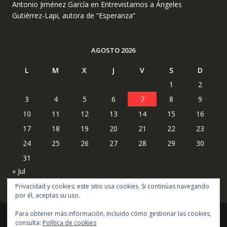
Antonio Jiménez García
en
Entrevistamos a Ángeles
Gutiérrez-Lapi, autora de “Esperanza”
AGOSTO 2026
L
M
X
J
V
S
D
1
2
3
4
5
6
7
8
9
10
11
12
13
14
15
16
17
18
19
20
21
22
23
24
25
26
27
28
29
30
31
« Jul
Privacidad y cookies: este sitio usa cookies. Si continúas navegando
por él, aceptas su uso.
Para obtener más información, incluido cómo gestionar las cookies,
consulta:
Política de cookies