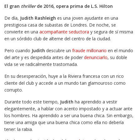
precio
precio
El gran
thriller
de 2016, opera prima de L.S. Hilton
original
actual
era:
es:
De día,
Judith Rashleigh
es una joven ayudante en una
€9.99.
€9.49.
prestigiosa casa de subastas de Londres. De noche, se
convierte en una
acompañante seductora
y segura de sí misma
en un sórdido club de alterne del centro de la ciudad.
Pero cuando
Judith
descubre un
fraude millonario
en el mundo
del arte y es despedida antes de poder
denunciarlo
, su doble
vida se ve radicalmente trastornada.
En su desesperación, huye a la Riviera francesa con un rico
cliente del club y accede a un mundo tan glamouroso como
corrupto.
Durante todo este tiempo,
Judith
ha aprendido a vestir
elegantemente, a hablar con acento impostado y a actuar ante
los hombres. Ha aprendido a ser una buena chica. Sin embargo,
tiene una amiga que una buena chica como ella no debería
tener: la rabia.