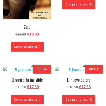
original
actual
Comprar ahora
era:
es:
€19.90.
€18.90.
Zulú
El
El
€
19.00
€
20.00
precio
precio
original
actual
Comprar ahora
era:
es:
€20.00.
€19.00.
¡OFERTA!
¡OFERTA!
El guardián invisible
El huevo de oro
El
El
El
El
€
17.58
€
17.58
€
18.50
€
18.50
precio
precio
precio
precio
original
actual
original
actual
Comprar ahora
Comprar ahora
era:
es:
era:
es: