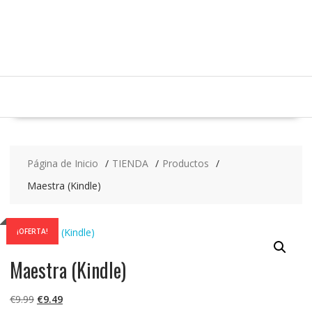
Saltar
contenido
Página de Inicio
TIENDA
Productos
Maestra (Kindle)
¡OFERTA!
Maestra (Kindle)
El
El
€
9.99
€
9.49