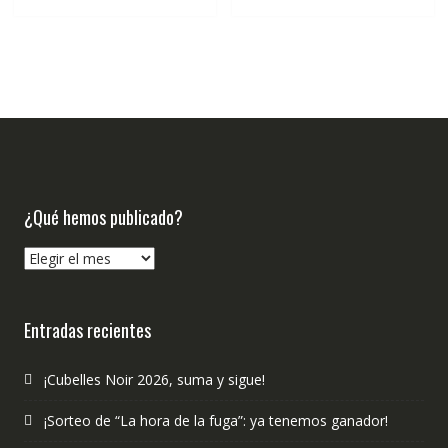
€18.50.
€17.58.
€18.50.
€17.58.
¿Qué hemos publicado?
¿Qué
hemos
publicado?
Entradas recientes
¡Cubelles Noir 2026, suma y sigue!
¡Sorteo de “La hora de la fuga”: ya tenemos ganador!